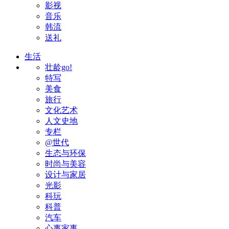
影视
音乐
韩流
送礼
生活
壮龄go!
特写
美食
旅行
文化艺术
人文史地
专栏
@世代
生态与环保
时尚与美容
设计与家居
光影
科玩
科普
汽车
心事家事