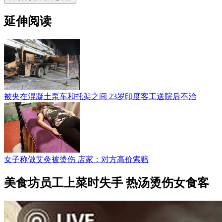
延伸阅读
被夹在混凝土泵车和托架之间 23岁印度客工送院后不治
女子称做艾灸被烫伤 店家：对方高价索赔
美食坊员工上菜时失手 热汤烫伤女食客