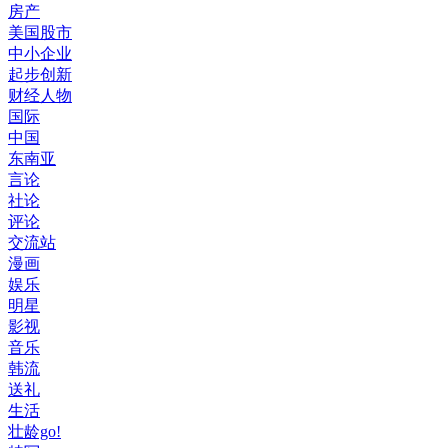
房产
美国股市
中小企业
起步创新
财经人物
国际
中国
东南亚
言论
社论
评论
交流站
漫画
娱乐
明星
影视
音乐
韩流
送礼
生活
壮龄go!