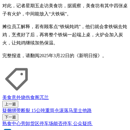
对此，记者星期五走访美食坊，据观察，美食坊有其中四张桌
子有火炉，中间能放入“大铁锅”。
摊位员工解释，若有顾客点“铁锅炖鸡”，他们就会拿铁锅去炖
鸡，烹煮好了后，再将整个铁锅一起端上桌，火炉会加入炭
火，让炖鸡继续加热保温。
完整报道，请翻阅2025年3月22日的《新明日报》。
美食
意外
烧伤
食阁
兀兰
上一篇
疑捆绑带断裂 15公吨重筒仓滚落马里士他路
下一篇
熟食中心旁卸货区停车场能否停车 公众疑惑