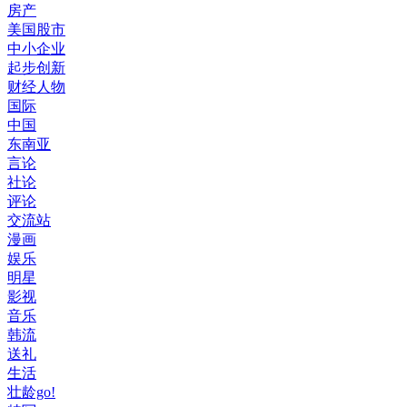
房产
美国股市
中小企业
起步创新
财经人物
国际
中国
东南亚
言论
社论
评论
交流站
漫画
娱乐
明星
影视
音乐
韩流
送礼
生活
壮龄go!