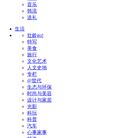
音乐
韩流
送礼
生活
壮龄go!
特写
美食
旅行
文化艺术
人文史地
专栏
@世代
生态与环保
时尚与美容
设计与家居
光影
科玩
科普
汽车
心事家事