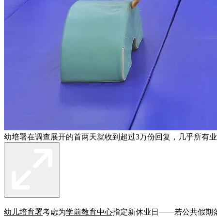
幼培署在调查展开的首两天就收到超过3万份回复，几乎所有业
幼儿培育署
考虑为
学前教育中心
指定新休业日——若公共假期