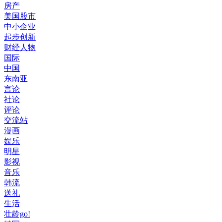
房产
美国股市
中小企业
起步创新
财经人物
国际
中国
东南亚
言论
社论
评论
交流站
漫画
娱乐
明星
影视
音乐
韩流
送礼
生活
壮龄go!