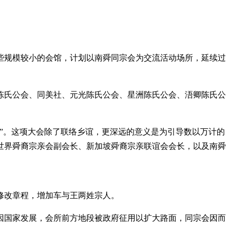
些规模较小的会馆，计划以南舜同宗会为交流活动场所，延续过
石陈氏公会、同美社、元光陈氏公会、星洲陈氏公会、浯卿陈氏公
会”。这项大会除了联络乡谊，更深远的意义是为引导数以万计的
、世界舜裔宗亲会副会长、新加坡舜裔宗亲联谊会会长，以及南舜
年修改章程，增加车与王两姓宗人。
后因国家发展，会所前方地段被政府征用以扩大路面，同宗会因而