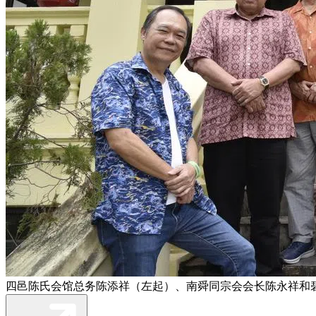
四邑陈氏会馆总务陈添祥（左起）、南舜同宗会会长陈永祥和