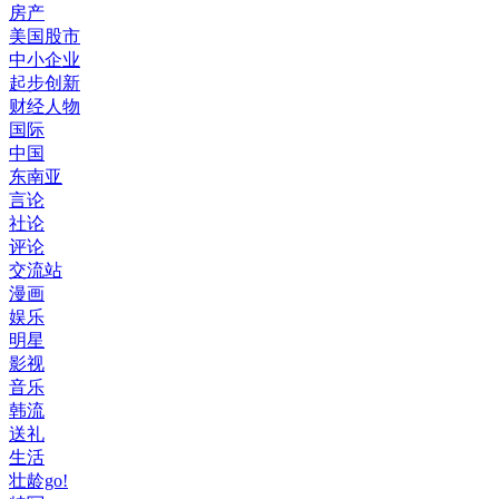
房产
美国股市
中小企业
起步创新
财经人物
国际
中国
东南亚
言论
社论
评论
交流站
漫画
娱乐
明星
影视
音乐
韩流
送礼
生活
壮龄go!