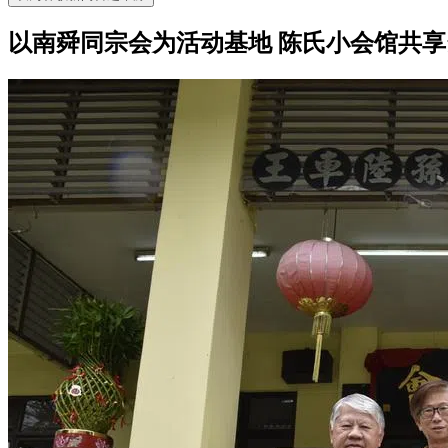
以南舜同宗会为活动基地 陈氏小会馆共