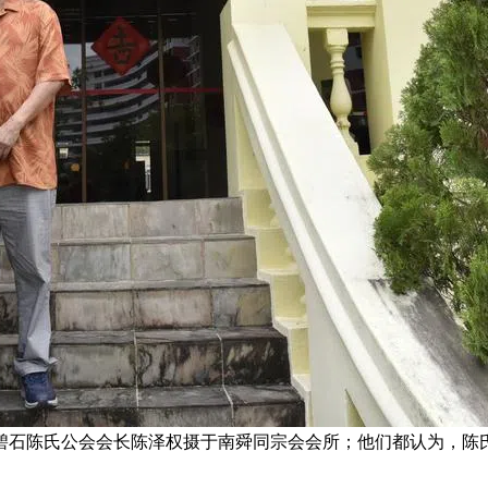
碧石陈氏公会会长陈泽权摄于南舜同宗会会所；他们都认为，陈氏