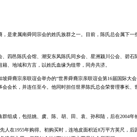
后裔，是隶属南舜同宗会的姓氏族群之一。目前，陈氏总会属下一
公会、四邑陈氏会馆、潮安东凤陈氏同乡会、星洲颍川公会、碧
祖籍、地域和方言，以姓氏血缘为纽带，同舟共济。
坡舜裔宗亲联谊会举办的“世界舜裔宗亲联谊会第16届国际大
理事会会长，并连任至今。他同时担任世界陈氏总会荣誉理事长
族群组成，包括姚、虞、陈、胡、田、袁、孙和陆，后在2004
由先人在1955年购得。初购买时，连地皮面积近8万平方英尺，