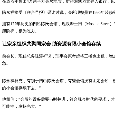
在1979年售出4万余平方英尺地段，所得逾90万元存入银行，
陈永祥接受《联合早报》采访时说，会所现貌是在1996年装
拥有177年历史的四邑陈氏会馆，现以摩士街（Mosque S
爬阶梯，极为吃力。
让宗亲组织共聚同宗会 助资源有限小会馆存续
前会长、现任总务陈添祥说，理事会原考虑将三楼也出租，增
急。
陈永祥补充，有别于四邑陈氏会馆，有些会馆没有固定会所，
的小会馆存续下去。”
他相信：“会所的设备需要与时并进，符合现今时代的要求，
可能性，发扬光大。”