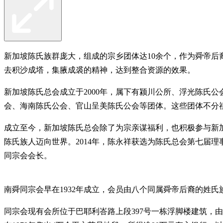
新加坡陈氏族群庞大，组成的宗乡团体达10余个，作为舜帝
去积沙成塔，集腋成裘的精神，达到整合资源的效果。
新加坡陈氏总会成立于2000年，属下有颍川公所、浮光陈氏
会、海南陈氏公会、官山呈美陈氏公会等团体。这些团体不分
成立至今，新加坡陈氏总会除了为宗亲谋福利，也积极参与新加
陈氏族人迈向世界。2014年，陈永祥获选为陈氏总会第七届
同宗会会长。
南舜同宗会早在1932年成立，会员由八个同属舜帝后裔的姓氏
同宗会现有会所位于巴耶利峇路上段397号一栋浮脚楼建筑，