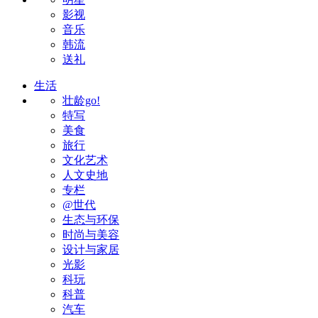
影视
音乐
韩流
送礼
生活
壮龄go!
特写
美食
旅行
文化艺术
人文史地
专栏
@世代
生态与环保
时尚与美容
设计与家居
光影
科玩
科普
汽车