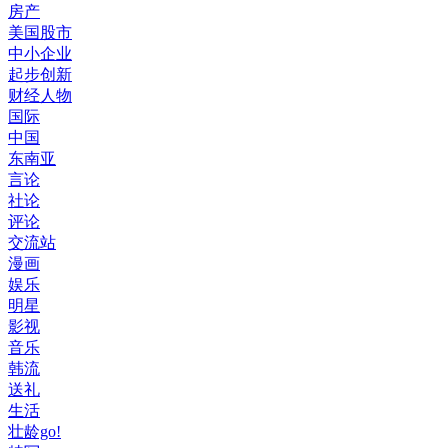
房产
美国股市
中小企业
起步创新
财经人物
国际
中国
东南亚
言论
社论
评论
交流站
漫画
娱乐
明星
影视
音乐
韩流
送礼
生活
壮龄go!