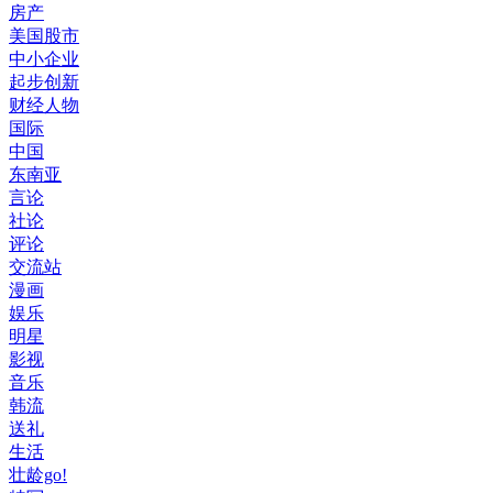
房产
美国股市
中小企业
起步创新
财经人物
国际
中国
东南亚
言论
社论
评论
交流站
漫画
娱乐
明星
影视
音乐
韩流
送礼
生活
壮龄go!