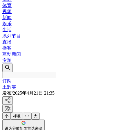
体育
视频
新闻
娱乐
生活
系列节目
直播
播客
互动新闻
专题
订阅
王辉雯
发布
/
2025年4月21日 21:35
小
标准
中
大
设为谷歌新闻首选来源