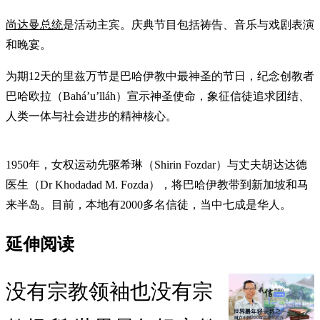
尚达曼总统
是活动主宾。庆典节目包括祷告、音乐与戏剧表演
和晚宴。
为期12天的里兹万节是巴哈伊教中最神圣的节日，纪念创教者
巴哈欧拉（Bahá’u’lláh）宣示神圣使命，象征信徒追求团结、
人类一体与社会进步的精神核心。
1950年，女权运动先驱希琳（Shirin Fozdar）与丈夫胡达达德
医生（Dr Khodadad M. Fozda），将巴哈伊教带到新加坡和马
来半岛。目前，本地有2000多名信徒，当中七成是华人。
延伸阅读
没有宗教领袖也没有宗