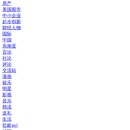
房产
美国股市
中小企业
起步创新
财经人物
国际
中国
东南亚
言论
社论
评论
交流站
漫画
娱乐
明星
影视
音乐
韩流
送礼
生活
壮龄go!