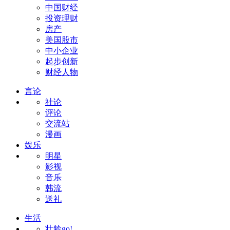
中国财经
投资理财
房产
美国股市
中小企业
起步创新
财经人物
言论
社论
评论
交流站
漫画
娱乐
明星
影视
音乐
韩流
送礼
生活
壮龄go!