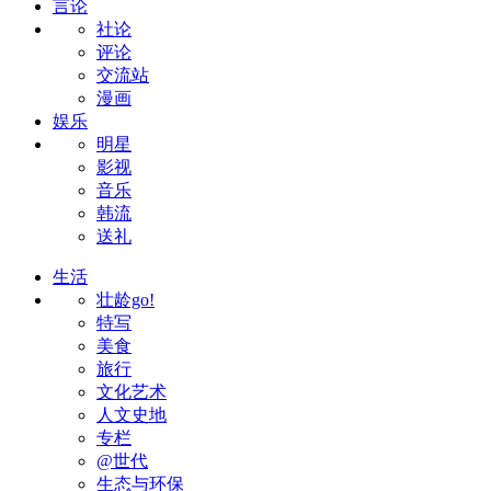
言论
社论
评论
交流站
漫画
娱乐
明星
影视
音乐
韩流
送礼
生活
壮龄go!
特写
美食
旅行
文化艺术
人文史地
专栏
@世代
生态与环保