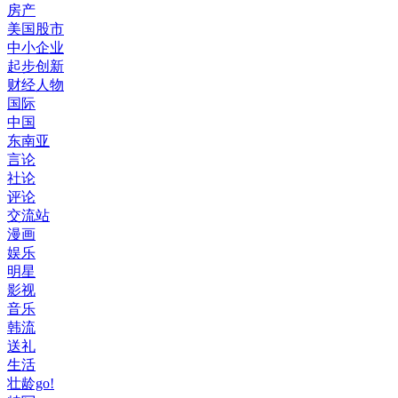
房产
美国股市
中小企业
起步创新
财经人物
国际
中国
东南亚
言论
社论
评论
交流站
漫画
娱乐
明星
影视
音乐
韩流
送礼
生活
壮龄go!