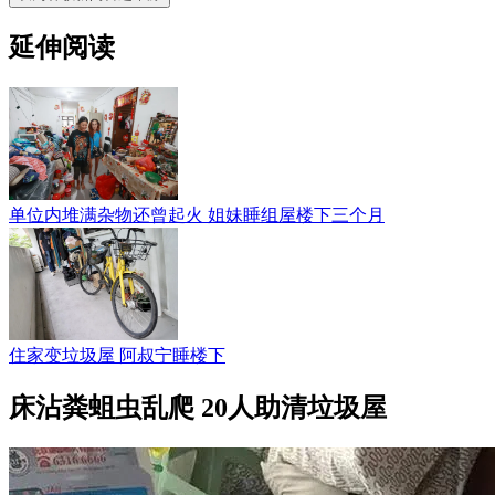
延伸阅读
单位内堆满杂物还曾起火 姐妹睡组屋楼下三个月
住家变垃圾屋 阿叔宁睡楼下
床沾粪蛆虫乱爬 20人助清垃圾屋