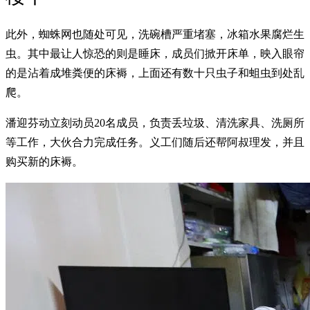
此外，蜘蛛网也随处可见，洗碗槽严重堵塞，冰箱水果腐烂生
虫。其中最让人惊恐的则是睡床，成员们掀开床单，映入眼帘
的是沾着成堆粪便的床褥，上面还有数十只虫子和蛆虫到处乱
爬。
潘迎芬动立刻动员20名成员，负责丢垃圾、清洗家具、洗厕所
等工作，大伙合力完成任务。义工们随后还帮阿叔理发，并且
购买新的床褥。