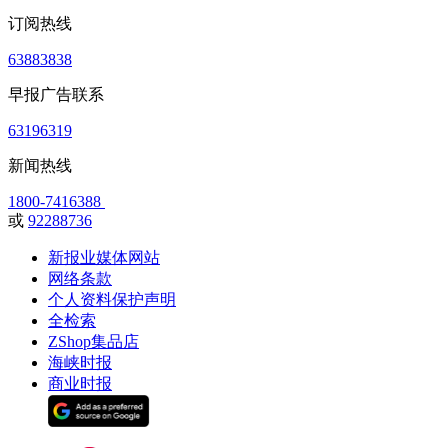
订阅热线
63883838
早报广告联系
63196319
新闻热线
1800-7416388
或
92288736
新报业媒体网站
网络条款
个人资料保护声明
全检索
ZShop集品店
海峡时报
商业时报