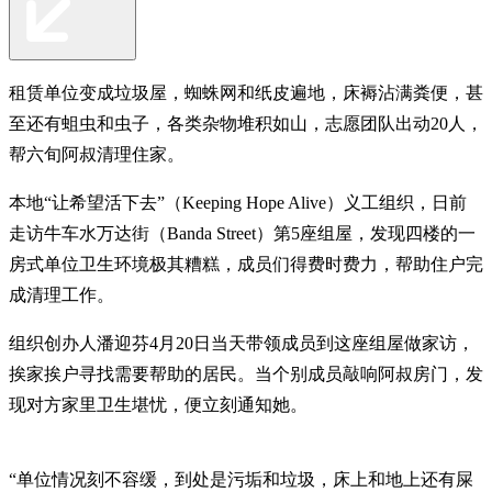
租赁单位变成垃圾屋，蜘蛛网和纸皮遍地，床褥沾满粪便，甚
至还有蛆虫和虫子，各类杂物堆积如山，志愿团队出动20人，
帮六旬阿叔清理住家。
本地“让希望活下去”（Keeping Hope Alive）义工组织，日前
走访牛车水万达街（Banda Street）第5座组屋，发现四楼的一
房式单位卫生环境极其糟糕，成员们得费时费力，帮助住户完
成清理工作。
组织创办人潘迎芬4月20日当天带领成员到这座组屋做家访，
挨家挨户寻找需要帮助的居民。当个别成员敲响阿叔房门，发
现对方家里卫生堪忧，便立刻通知她。
“单位情况刻不容缓，到处是污垢和垃圾，床上和地上还有屎