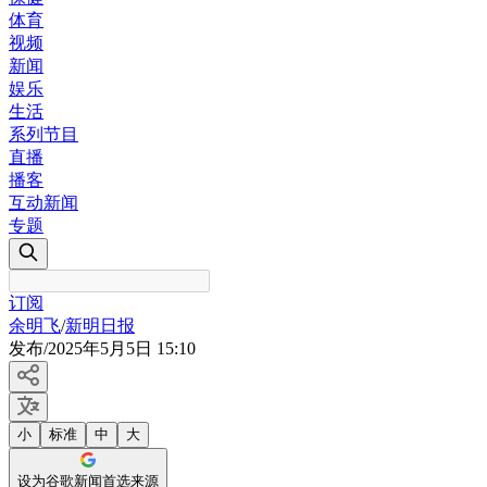
体育
视频
新闻
娱乐
生活
系列节目
直播
播客
互动新闻
专题
订阅
余明飞
/
新明日报
发布
/
2025年5月5日 15:10
小
标准
中
大
设为谷歌新闻首选来源