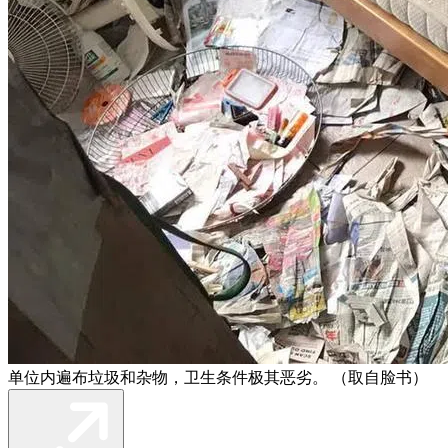
单位内遍布垃圾和杂物，卫生条件极其恶劣。 （取自脸书）