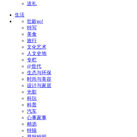
送礼
生活
壮龄go!
特写
美食
旅行
文化艺术
人文史地
专栏
@世代
生态与环保
时尚与美容
设计与家居
光影
科玩
科普
汽车
心事家事
精选
特辑
早报校园