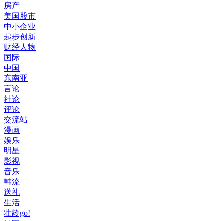
房产
美国股市
中小企业
起步创新
财经人物
国际
中国
东南亚
言论
社论
评论
交流站
漫画
娱乐
明星
影视
音乐
韩流
送礼
生活
壮龄go!