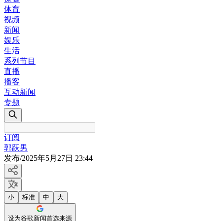
体育
视频
新闻
娱乐
生活
系列节目
直播
播客
互动新闻
专题
订阅
郭跃男
发布
/
2025年5月27日 23:44
小
标准
中
大
设为谷歌新闻首选来源