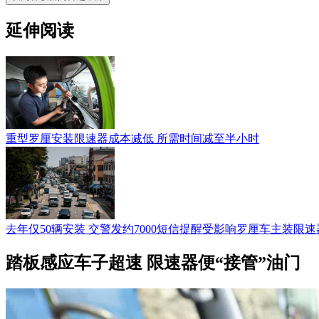
延伸阅读
重型罗厘安装限速器成本减低 所需时间减至半小时
去年仅50辆安装 交警发约7000短信提醒受影响罗厘车主装限速
踏板感应车子超速 限速器便“接管”油门