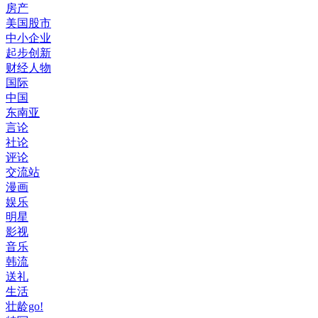
房产
美国股市
中小企业
起步创新
财经人物
国际
中国
东南亚
言论
社论
评论
交流站
漫画
娱乐
明星
影视
音乐
韩流
送礼
生活
壮龄go!