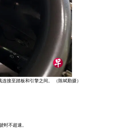
线连接至踏板和引擎之间。 （陈斌勤摄）
行驶时不超速。