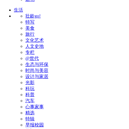
生活
壮龄go!
特写
美食
旅行
文化艺术
人文史地
专栏
@世代
生态与环保
时尚与美容
设计与家居
光影
科玩
科普
汽车
心事家事
精选
特辑
早报校园