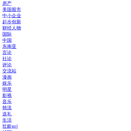
房产
美国股市
中小企业
起步创新
财经人物
国际
中国
东南亚
言论
社论
评论
交流站
漫画
娱乐
明星
影视
音乐
韩流
送礼
生活
壮龄go!