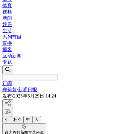
体育
视频
新闻
娱乐
生活
系列节目
直播
播客
互动新闻
专题
订阅
郑莉萱
/
新明日报
发布
/
2025年5月29日 14:24
小
标准
中
大
设为谷歌新闻首选来源