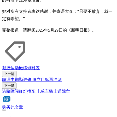
她对所有支持者表达感谢，并寄语大众：“只要不放弃，就一
定有希望。”
完整报道，请翻阅2025年5月29日的《新明日报》。
截肢
运动
橄榄球
时装
上一篇
职涯中期勤进修 确立目标再冲刺
下一篇
逃路障闯红灯撞车 电单车骑士送院亡
购买此文章