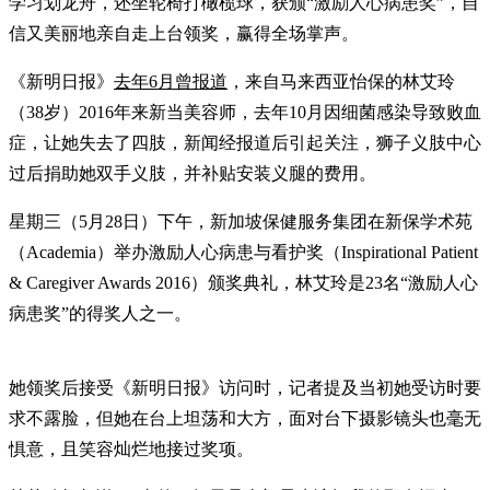
学习划龙舟，还坐轮椅打橄榄球，获颁“激励人心病患奖”，自
信又美丽地亲自走上台领奖，赢得全场掌声。
《新明日报》
去年6月曾报道
，来自马来西亚怡保的林艾玲
（38岁）2016年来新当美容师，去年10月因细菌感染导致败血
症，让她失去了四肢，新闻经报道后引起关注，狮子义肢中心
过后捐助她双手义肢，并补贴安装义腿的费用。
星期三（5月28日）下午，新加坡保健服务集团在新保学术苑
（Academia）举办激励人心病患与看护奖（Inspirational Patient
& Caregiver Awards 2016）颁奖典礼，林艾玲是23名“激励人心
病患奖”的得奖人之一。
她领奖后接受《新明日报》访问时，记者提及当初她受访时要
求不露脸，但她在台上坦荡和大方，面对台下摄影镜头也毫无
惧意，且笑容灿烂地接过奖项。