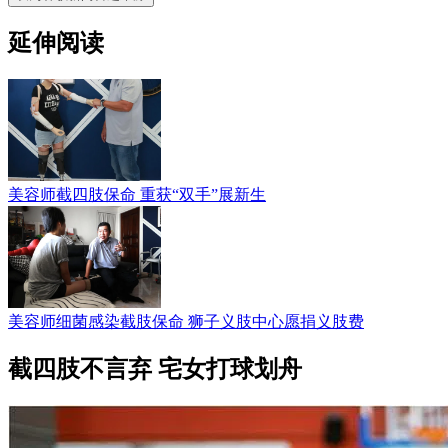
延伸阅读
美容师截四肢保命 重获“双手”展新生
美容师细菌感染截肢保命 狮子义肢中心愿捐义肢费
截四肢不言弃 宅女打球划舟