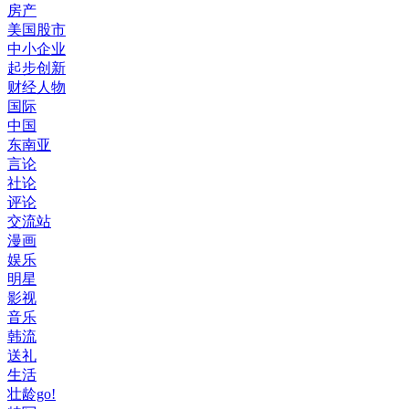
房产
美国股市
中小企业
起步创新
财经人物
国际
中国
东南亚
言论
社论
评论
交流站
漫画
娱乐
明星
影视
音乐
韩流
送礼
生活
壮龄go!