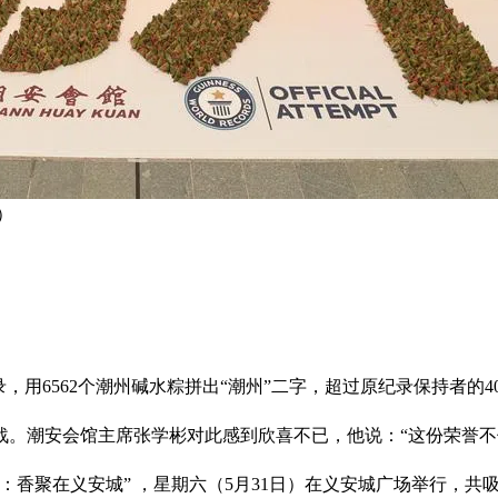
）
用6562个潮州碱水粽拼出“潮州”二字，超过原纪录保持者的40
挑战。潮安会馆主席张学彬对此感到欣喜不已，他说：“这份荣誉
香聚在义安城” ，星期六（5月31日）在义安城广场举行，共吸