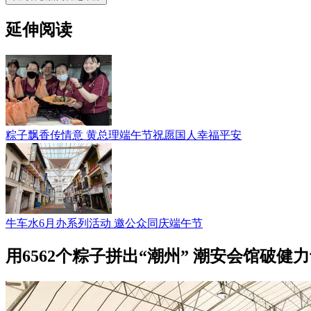
延伸阅读
粽子飘香传情意 黄总理端午节祝愿国人幸福平安
牛车水6月办系列活动 邀公众同庆端午节
用6562个粽子拼出“潮州” 潮安会馆破健