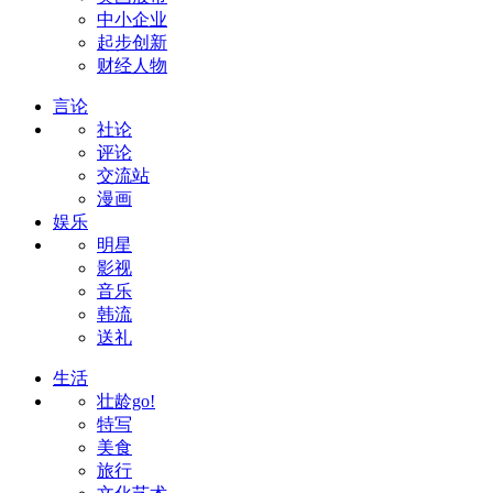
中小企业
起步创新
财经人物
言论
社论
评论
交流站
漫画
娱乐
明星
影视
音乐
韩流
送礼
生活
壮龄go!
特写
美食
旅行