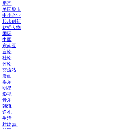
房产
美国股市
中小企业
起步创新
财经人物
国际
中国
东南亚
言论
社论
评论
交流站
漫画
娱乐
明星
影视
音乐
韩流
送礼
生活
壮龄go!