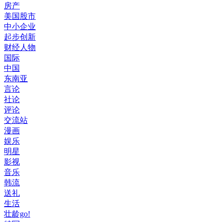
房产
美国股市
中小企业
起步创新
财经人物
国际
中国
东南亚
言论
社论
评论
交流站
漫画
娱乐
明星
影视
音乐
韩流
送礼
生活
壮龄go!