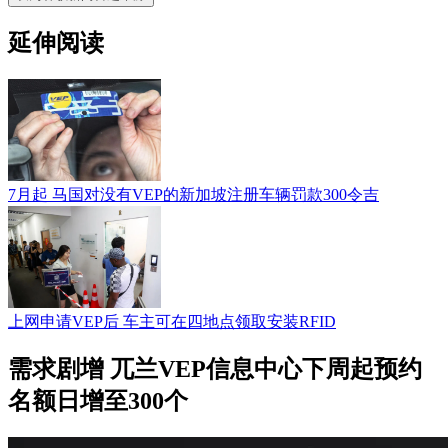
延伸阅读
7月起 马国对没有VEP的新加坡注册车辆罚款300令吉
上网申请VEP后 车主可在四地点领取安装RFID
需求剧增 兀兰VEP信息中心下周起预约
名额日增至300个