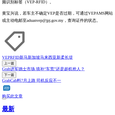
频识别标签（VEP-RFID）。
黄宝兴说，若车主不确定VEP是否过期，可通过VEPAMS网站
或主动电邮至aduanvep@jpj.gov.my，查询证件的状态。
VEP
RFID
新马
新加坡
马来西亚
新柔长堤
上一篇
Grab进军德士市场 填补“车荒”还是趁机抢人？
下一篇
GrabCab料7月上路 司机反应不一
购买此文章
最新