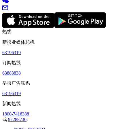
热线
新报业媒体总机
63196319
订阅热线
63883838
早报广告联系
63196319
新闻热线
1800-7416388
或
92288736