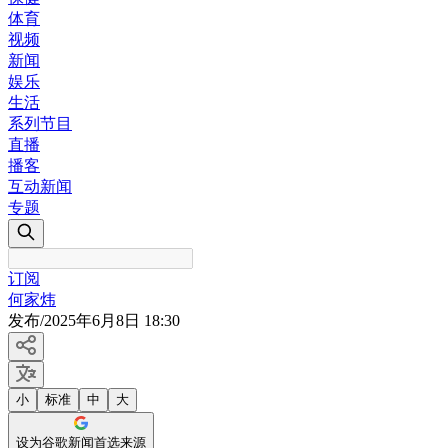
体育
视频
新闻
娱乐
生活
系列节目
直播
播客
互动新闻
专题
订阅
何家炜
发布
/
2025年6月8日 18:30
小
标准
中
大
设为谷歌新闻首选来源