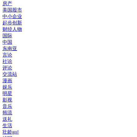
房产
美国股市
中小企业
起步创新
财经人物
国际
中国
东南亚
言论
社论
评论
交流站
漫画
娱乐
明星
影视
音乐
韩流
送礼
生活
壮龄go!