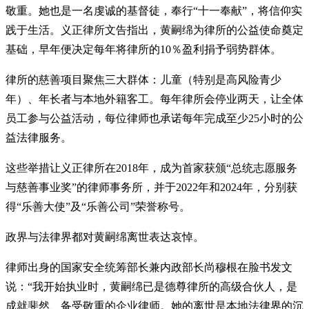
敬重。她也是一名虔诚的基督徒，奉行“十一奉献”，将信仰实
践于生活。义正律所文告指出，黄嗣绵为律所的公益使命奠定
基础，早年便决定每年将律所的10％盈利捐予弱势群体。
律所的慈善项目聚焦三大群体：儿童（特别是高风险青少
年）、年长者与本地外籍客工。每年律所会停业两天，让全体
员工参与公益活动，每位律师也承诺每年完成至少25小时的公
益法律服务。
这些举措让义正律所在2018年，成为首家获颁“总统志愿服务
与慈善事业奖”的律师事务所，并于2022年和2024年，分别获
得“乐善大使”及“乐善公司”荣誉称号。
政界与法律界都对黄嗣绵离世表达哀悼。
律师出身的国家安全统筹部长兼内政部长尚穆根在脸书发文
说：“我开始执业时，黄嗣绵已是德尊律所的高级合伙人，是
成就斐然、备受敬重的企业律师。她的离世是本地法律界的沉