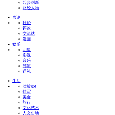
起步创新
财经人物
言论
社论
评论
交流站
漫画
娱乐
明星
影视
音乐
韩流
送礼
生活
壮龄go!
特写
美食
旅行
文化艺术
人文史地