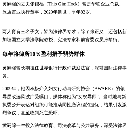
黄嗣绵的丈夫张锦福（Thio Gim Hock）曾是华联企业总裁、
旅店置业执行董事，2020年逝世，享年82岁。
两人育有三名子女，皆为法律界专才，除了张正义，还包括新
加坡国立大学法学院教授、宪法专家和前官委议员张黎衍。
每年将律所10％盈利捐予弱势群体
黄嗣绵曾长期担任世界银行行政仲裁庭法官，深耕国际法律事
务。
2009年，她因积极介入妇女行动与研究协会（AWARE）的领
导层改选风波广受瞩目，媒体称她为“女权导师”。当时她与新
执委公开表达对组织可能推动同性恋议程的担忧，结果引发激
烈争议，甚至收到死亡恐吓。
黄嗣绵一生投入法律教育、司法改革与公共事务，深受法律界