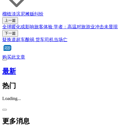
榴梿
淡滨尼
摊贩
纠纷
上一篇
全球暖化或影响旅客体验 学者：高温对旅游业冲击未显现
下一篇
疑换道超车酿祸 货车司机当场亡
购买此文章
最新
热门
Loading...
更多消息