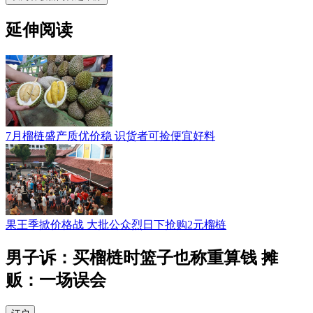
延伸阅读
7月榴梿盛产质优价稳 识货者可捡便宜好料
果王季掀价格战 大批公众烈日下抢购2元榴梿
男子诉：买榴梿时篮子也称重算钱 摊
贩：一场误会