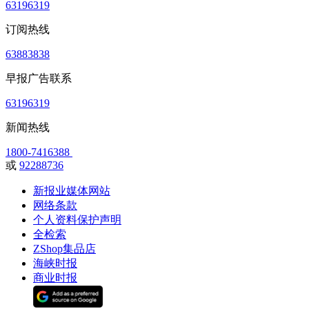
63196319
订阅热线
63883838
早报广告联系
63196319
新闻热线
1800-7416388
或
92288736
新报业媒体网站
网络条款
个人资料保护声明
全检索
ZShop集品店
海峡时报
商业时报