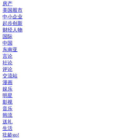
房产
美国股市
中小企业
起步创新
财经人物
国际
中国
东南亚
言论
社论
评论
交流站
漫画
娱乐
明星
影视
音乐
韩流
送礼
生活
壮龄go!