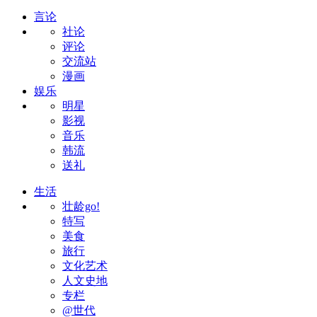
言论
社论
评论
交流站
漫画
娱乐
明星
影视
音乐
韩流
送礼
生活
壮龄go!
特写
美食
旅行
文化艺术
人文史地
专栏
@世代