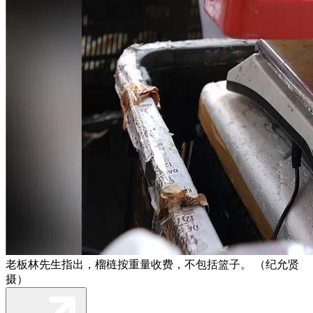
老板林先生指出，榴梿按重量收费，不包括篮子。 （纪允贤
摄）