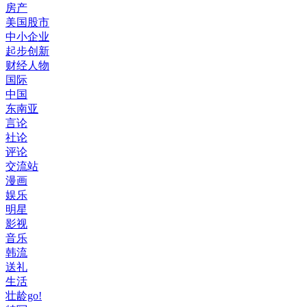
房产
美国股市
中小企业
起步创新
财经人物
国际
中国
东南亚
言论
社论
评论
交流站
漫画
娱乐
明星
影视
音乐
韩流
送礼
生活
壮龄go!