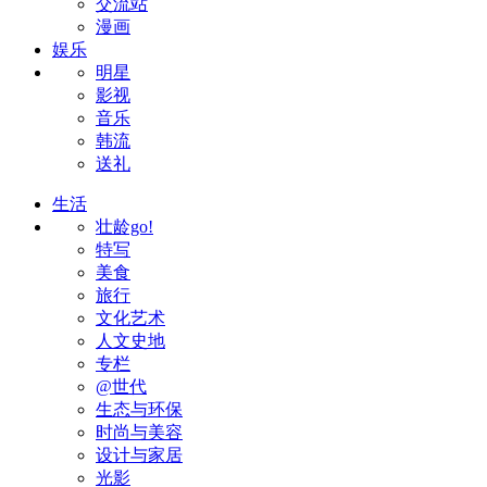
交流站
漫画
娱乐
明星
影视
音乐
韩流
送礼
生活
壮龄go!
特写
美食
旅行
文化艺术
人文史地
专栏
@世代
生态与环保
时尚与美容
设计与家居
光影