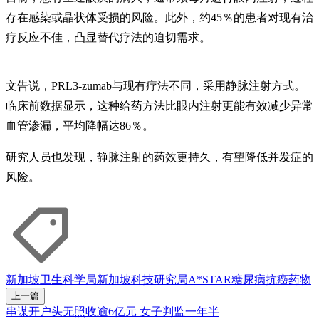
存在感染或晶状体受损的风险。此外，约45％的患者对现有治
疗反应不佳，凸显替代疗法的迫切需求。
文告说，PRL3-zumab与现有疗法不同，采用静脉注射方式。
临床前数据显示，这种给药方法比眼内注射更能有效减少异常
血管渗漏，平均降幅达86％。
研究人员也发现，静脉注射的药效更持久，有望降低并发症的
风险。
新加坡卫生科学局
新加坡科技研究局
A*STAR
糖尿病
抗癌
药物
上一篇
串谋开户头无照收逾6亿元 女子判监一年半