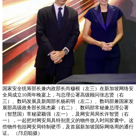
国家安全统筹部长兼内政部长尚穆根（左三）在新加坡网络安
全局成立10周年晚宴上，与总理公署高级顾问张志贤（右
三）、数码发展及新闻部长杨莉明（左二）、数码部兼国家发
展部高级政务部长陈杰豪（右二）、数码部常秘兼总理公署
（智慧国）常秘梁颖强（左一），及网安局局长许智贤（右
一），一起把对网安局具特别意义的物件放入时间胶囊中。这
些物件包括网安局特制硬币，及首届新加坡国际网络周的通行
证。 （邝启聪摄）