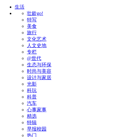
生活
壮龄go!
特写
美食
旅行
文化艺术
人文史地
专栏
@世代
生态与环保
时尚与美容
设计与家居
光影
科玩
科普
汽车
心事家事
精选
特辑
早报校园
热门