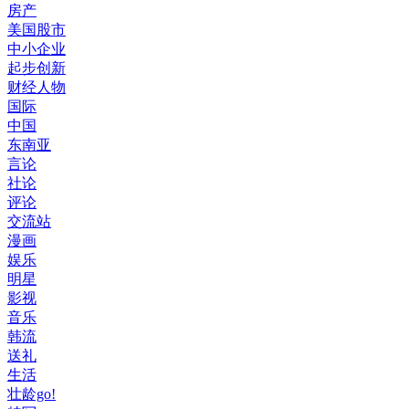
房产
美国股市
中小企业
起步创新
财经人物
国际
中国
东南亚
言论
社论
评论
交流站
漫画
娱乐
明星
影视
音乐
韩流
送礼
生活
壮龄go!