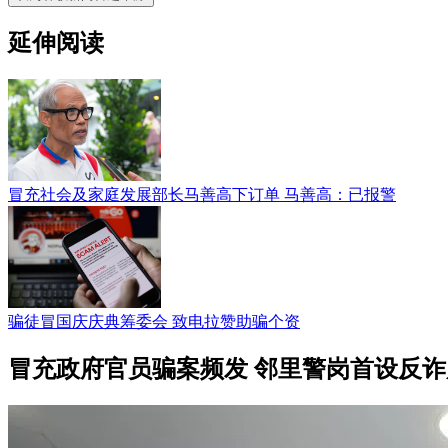
延伸阅读
冒充社会及家庭发展部长马善高下订单 马善高：已报警
骗徒冒国庆庆典筹委会 致电拉赞助骗个资
冒充政府官员骗案频发 邻里警岗首设反