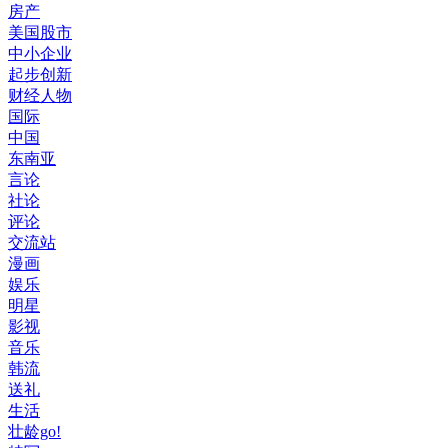
房产
美国股市
中小企业
起步创新
财经人物
国际
中国
东南亚
言论
社论
评论
交流站
漫画
娱乐
明星
影视
音乐
韩流
送礼
生活
壮龄go!