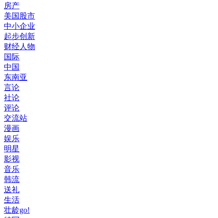
房产
美国股市
中小企业
起步创新
财经人物
国际
中国
东南亚
言论
社论
评论
交流站
漫画
娱乐
明星
影视
音乐
韩流
送礼
生活
壮龄go!