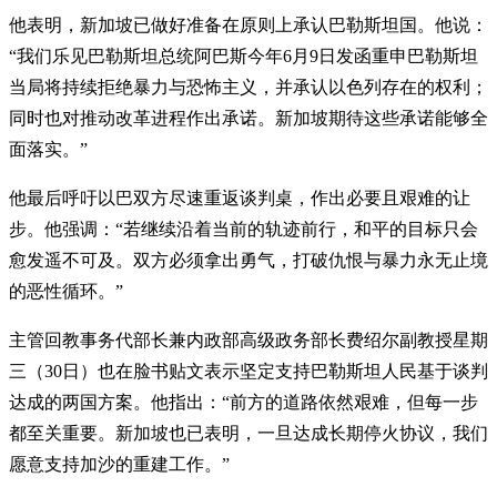
他表明，新加坡已做好准备在原则上承认巴勒斯坦国。他说：
“我们乐见巴勒斯坦总统阿巴斯今年6月9日发函重申巴勒斯坦
当局将持续拒绝暴力与恐怖主义，并承认以色列存在的权利；
同时也对推动改革进程作出承诺。新加坡期待这些承诺能够全
面落实。”
他最后呼吁以巴双方尽速重返谈判桌，作出必要且艰难的让
步。他强调：“若继续沿着当前的轨迹前行，和平的目标只会
愈发遥不可及。双方必须拿出勇气，打破仇恨与暴力永无止境
的恶性循环。”
主管回教事务代部长兼内政部高级政务部长费绍尔副教授星期
三（30日）也在脸书贴文表示坚定支持巴勒斯坦人民基于谈判
达成的两国方案。他指出：“前方的道路依然艰难，但每一步
都至关重要。新加坡也已表明，一旦达成长期停火协议，我们
愿意支持加沙的重建工作。”