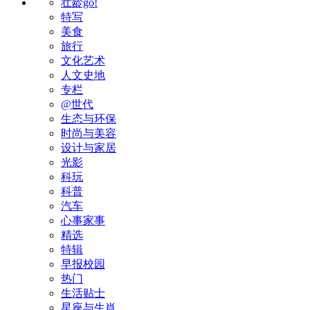
壮龄go!
特写
美食
旅行
文化艺术
人文史地
专栏
@世代
生态与环保
时尚与美容
设计与家居
光影
科玩
科普
汽车
心事家事
精选
特辑
早报校园
热门
生活贴士
星座与生肖