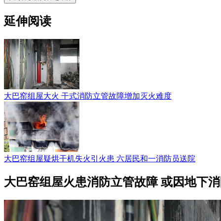
延伸阅读
大巴窑组屋大火 干式消防立管故障增加灭火难度
大巴窑组屋疑烘干机失火引火患 六居民和一消防员送院
大巴窑组屋火患消防立管故障 或因地下