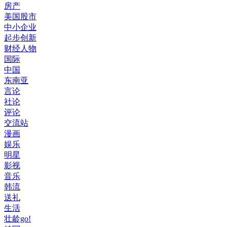
房产
美国股市
中小企业
起步创新
财经人物
国际
中国
东南亚
言论
社论
评论
交流站
漫画
娱乐
明星
影视
音乐
韩流
送礼
生活
壮龄go!