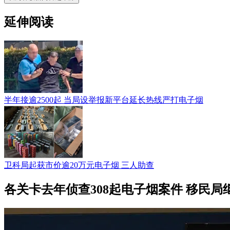
延伸阅读
半年接逾2500起 当局设举报新平台延长热线严打电子烟
卫科局起获市价逾20万元电子烟 三人助查
各关卡去年侦查308起电子烟案件 移民