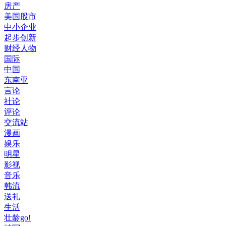
房产
美国股市
中小企业
起步创新
财经人物
国际
中国
东南亚
言论
社论
评论
交流站
漫画
娱乐
明星
影视
音乐
韩流
送礼
生活
壮龄go!