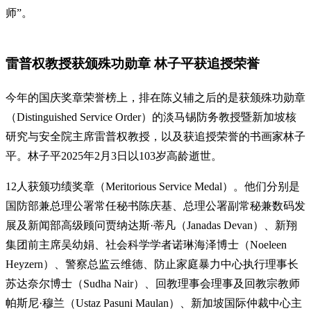
师”。
雷普权教授获颁殊功勋章 林子平获追授荣誉
今年的国庆奖章荣誉榜上，排在陈义辅之后的是获颁殊功勋章
（Distinguished Service Order）的淡马锡防务教授暨新加坡核
研究与安全院主席雷普权教授，以及获追授荣誉的书画家林子
平。林子平2025年2月3日以103岁高龄逝世。
12人获颁功绩奖章（Meritorious Service Medal）。他们分别是
国防部兼总理公署常任秘书陈庆基、总理公署副常秘兼数码发
展及新闻部高级顾问贾纳达斯·蒂凡（Janadas Devan）、新翔
集团前主席吴幼娟、社会科学学者诺琳海泽博士（Noeleen
Heyzern）、警察总监云维德、防止家庭暴力中心执行理事长
苏达奈尔博士（Sudha Nair）、回教理事会理事及回教宗教师
帕斯尼·穆兰（Ustaz Pasuni Maulan）、新加坡国际仲裁中心主