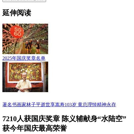
延伸阅读
2025年国庆奖章名单
著名书画家林子平逝世享嵩寿103岁 黄总理悼精神永存
7210人获国庆奖章 陈义辅献身“水陆空”
获今年国庆最高荣誉