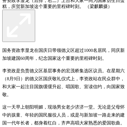
务资政李显龙（后排，右二）上台和大家一同为国家切生日蛋
糕，庆贺新加坡这个重要的里程碑时刻。 （梁麒麟摄）
国务资政李显龙在国庆日带领德义区超过1000名居民，同庆新
加坡建国60周年，纪念国家这个重要的里程碑时刻。
李资政是负责德义区基层事务的宏茂桥集选区议员。在星期六
（8月9日）的德义区国庆敬礼仪式上，李资政站在民众群中，
和大家一起注目国旗缓缓升起、唱国歌、宣读信约，向国家致
敬。
这一天早上朝阳明媚，现场男女老少济济一堂。无论是父母怀
中的孩童、年轻的国民服役人员，或是与新加坡一路走来的建
国一代年长者，都身着红白，齐声高唱大家熟悉的爱国歌曲。