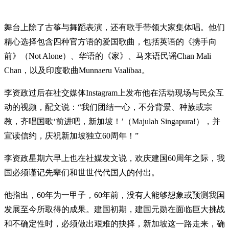
舞台上除了古筝与舞蹈表演，还有歌手带领大家集体唱。他们
精心选择包含四种官方语的爱国歌曲，包括英语的《携手向
前》（Not Alone）、华语的《家》、马来语民谣Chan Mali
Chan，以及印度歌曲Munnaeru Vaalibaa。
李资政过后在社交媒体Instagram上发布他在活动现场与民众互
动的视频，配文说：“我们团结一心，不分背景、种族或宗
教，齐唱国歌‘前进吧，新加坡！’（Majulah Singapura!），并
宣读信约，庆祝新加坡独立60周年！”
李资政星期六早上也在社媒发文说，欢庆建国60周年之际，我
国必须谨记先辈们和世世代代国人的付出。
他指出，60年为一甲子，60年前，没有人能够想象或预测我国
发展至今所取得的成果。建国初期，建国元勋在面临巨大挑战
和不确定性时，必须做出艰难的抉择，新加坡这一路走来，确