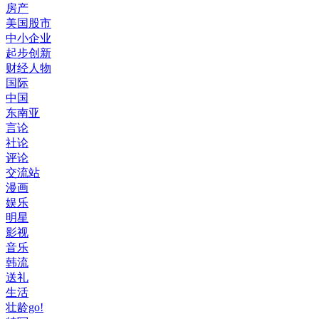
房产
美国股市
中小企业
起步创新
财经人物
国际
中国
东南亚
言论
社论
评论
交流站
漫画
娱乐
明星
影视
音乐
韩流
送礼
生活
壮龄go!