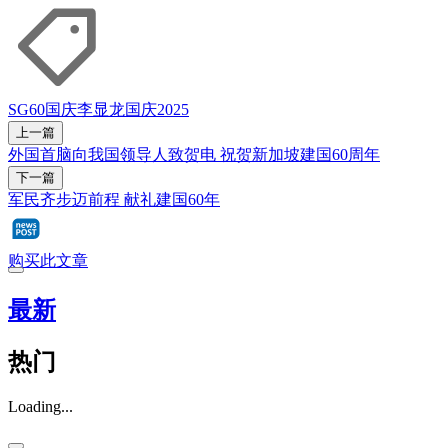
SG60
国庆
李显龙
国庆2025
上一篇
外国首脑向我国领导人致贺电 祝贺新加坡建国60周年
下一篇
军民齐步迈前程 献礼建国60年
购买此文章
最新
热门
Loading...