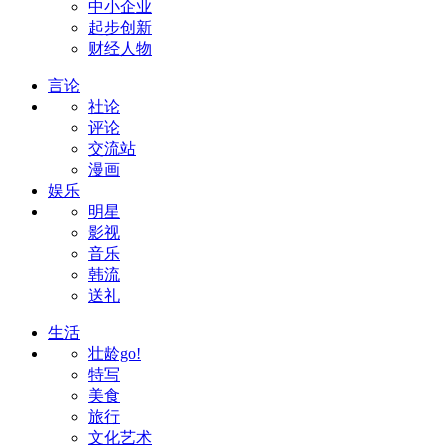
中小企业
起步创新
财经人物
言论
社论
评论
交流站
漫画
娱乐
明星
影视
音乐
韩流
送礼
生活
壮龄go!
特写
美食
旅行
文化艺术