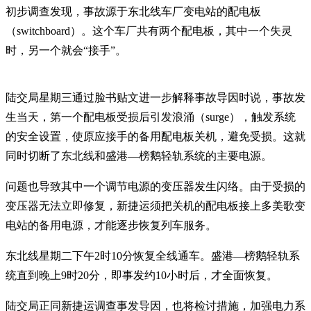
初步调查发现，事故源于东北线车厂变电站的配电板
（switchboard）。这个车厂共有两个配电板，其中一个失灵
时，另一个就会“接手”。
陆交局星期三通过脸书贴文进一步解释事故导因时说，事故发
生当天，第一个配电板受损后引发浪涌（surge），触发系统
的安全设置，使原应接手的备用配电板关机，避免受损。这就
同时切断了东北线和盛港—榜鹅轻轨系统的主要电源。
问题也导致其中一个调节电源的变压器发生闪络。由于受损的
变压器无法立即修复，新捷运须把关机的配电板接上多美歌变
电站的备用电源，才能逐步恢复列车服务。
东北线星期二下午2时10分恢复全线通车。盛港—榜鹅轻轨系
统直到晚上9时20分，即事发约10小时后，才全面恢复。
陆交局正同新捷运调查事发导因，也将检讨措施，加强电力系