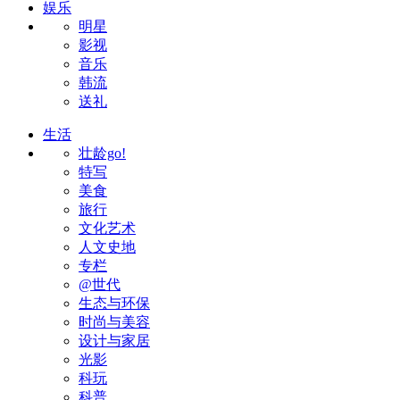
娱乐
明星
影视
音乐
韩流
送礼
生活
壮龄go!
特写
美食
旅行
文化艺术
人文史地
专栏
@世代
生态与环保
时尚与美容
设计与家居
光影
科玩
科普