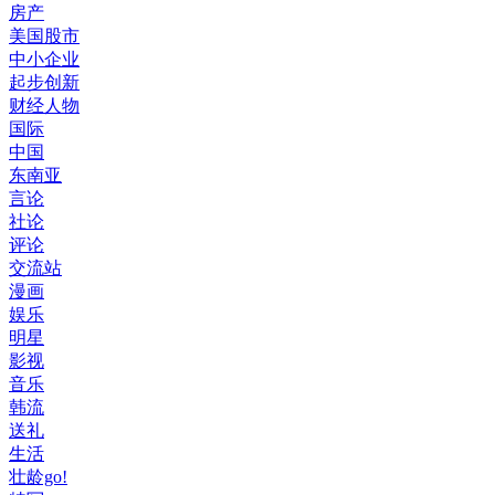
房产
美国股市
中小企业
起步创新
财经人物
国际
中国
东南亚
言论
社论
评论
交流站
漫画
娱乐
明星
影视
音乐
韩流
送礼
生活
壮龄go!