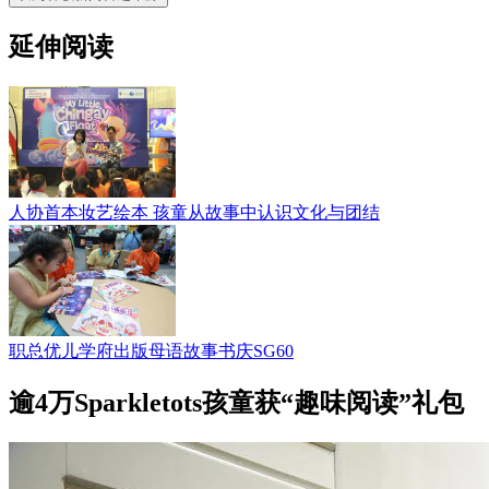
延伸阅读
人协首本妆艺绘本 孩童从故事中认识文化与团结
职总优儿学府出版母语故事书庆SG60
逾4万Sparkletots孩童获“趣味阅读”礼包