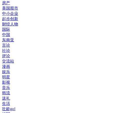
房产
美国股市
中小企业
起步创新
财经人物
国际
中国
东南亚
言论
社论
评论
交流站
漫画
娱乐
明星
影视
音乐
韩流
送礼
生活
壮龄go!