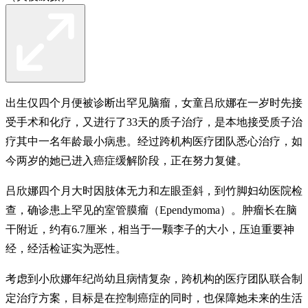
出生仅四个月便被诊断出罕见脑瘤，女童吕欣娜在一岁时先接
受手术和化疗，又进行了33天的质子治疗，是本地接受质子治
疗其中一名年龄最小病患。经过跨机构医疗团队悉心治疗，如
今两岁的她已进入癌症缓解阶段，正在努力复健。
吕欣娜四个月大时因肢体无力和左眼歪斜，到竹脚妇幼医院检
查，确诊患上罕见的室管膜瘤（Ependymoma）。肿瘤长在脑
干附近，约有6.7厘米，相当于一颗李子的大小，压迫重要神
经，经活检证实为恶性。
考虑到小欣娜年纪尚幼且病情复杂，跨机构的医疗团队联合制
定治疗方案，目标是在控制癌症的同时，也保障她未来的生活