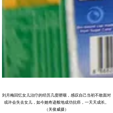
刘月梅回忆女儿治疗的经历几度哽咽，感叹自己当初不敢面对
或许会失去女儿，如今她奇迹般地成功抗癌，一天天成长。
（关俊威摄）