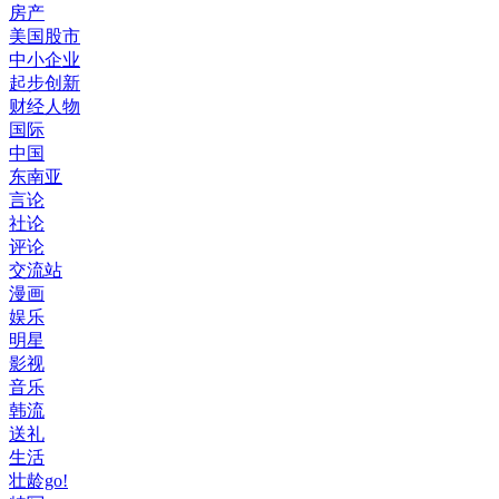
房产
美国股市
中小企业
起步创新
财经人物
国际
中国
东南亚
言论
社论
评论
交流站
漫画
娱乐
明星
影视
音乐
韩流
送礼
生活
壮龄go!