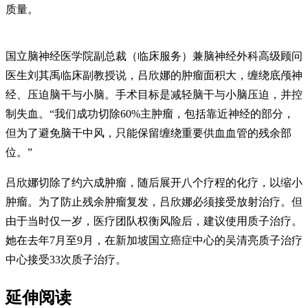
质量。
国立脑神经医学院副总裁（临床服务）兼脑神经外科高级顾问
医生刘其禹临床副教授说，吕欣娜的肿瘤面积大，缠绕底颅神
经、压迫脑干与小脑。手术目标是减轻脑干与小脑压迫，并控
制失血。“我们成功切除60%主肿瘤，包括靠近神经的部分，
但为了避免脑干中风，只能保留缠绕重要供血血管的残余部
位。”
吕欣娜切除了约六成肿瘤，随后展开八个疗程的化疗，以缩小
肿瘤。为了防止残余肿瘤复发，吕欣娜必须接受放射治疗。但
由于当时仅一岁，医疗团队权衡风险后，建议使用质子治疗。
她在去年7月至9月，在新加坡国立癌症中心的吴清亮质子治疗
中心接受33次质子治疗。
延伸阅读