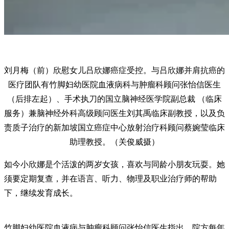
刘月梅（前）欣慰女儿吕欣娜癌症受控。与吕欣娜并肩抗癌的
医疗团队有竹脚妇幼医院血液病科与肿瘤科顾问张怡信医生
（后排左起）、手术执刀的国立脑神经医学院副总裁 （临床
服务）兼脑神经外科高级顾问医生刘其禹临床副教授，以及负
责质子治疗的新加坡国立癌症中心放射治疗科顾问蔡婉莹临床
助理教授。（关俊威摄）
如今小欣娜是个活泼的两岁女孩，喜欢与同龄小朋友玩耍。她
须要定期复查，并在语言、听力、物理及职业治疗师的帮助
下，继续发育成长。
竹脚妇幼医院血液病与肿瘤科顾问张怡信医生指出，院方每年