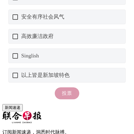
新闻速递
订阅新闻速递，洞悉时代脉搏。