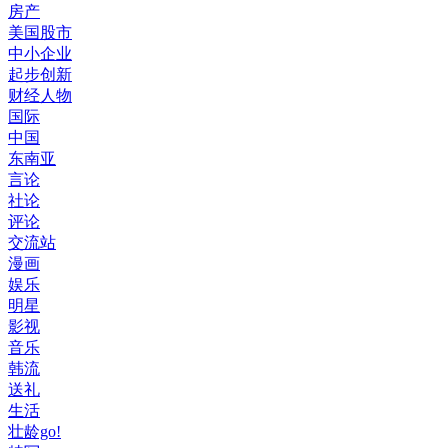
房产
美国股市
中小企业
起步创新
财经人物
国际
中国
东南亚
言论
社论
评论
交流站
漫画
娱乐
明星
影视
音乐
韩流
送礼
生活
壮龄go!