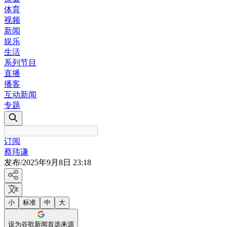
体育
视频
新闻
娱乐
生活
系列节目
直播
播客
互动新闻
专题
订阅
蔡玮谦
发布
/
2025年9月8日 23:18
小
标准
中
大
设为谷歌新闻首选来源