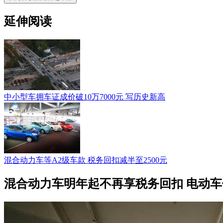
延伸阅读
中小型车拥车证成价破10万7000元 写历史新高
混合动力车等A2级车款 税务回扣减半至2500元
混合动力车明年起不再享税务回扣 电动