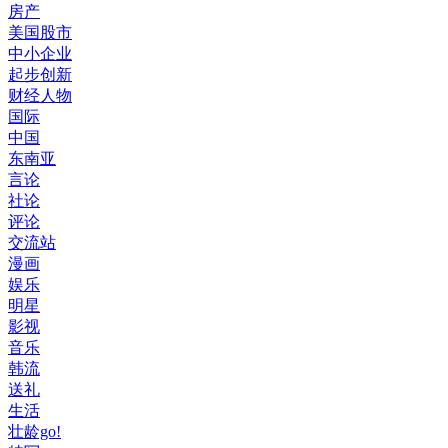
房产
美国股市
中小企业
起步创新
财经人物
国际
中国
东南亚
言论
社论
评论
交流站
漫画
娱乐
明星
影视
音乐
韩流
送礼
生活
壮龄go!