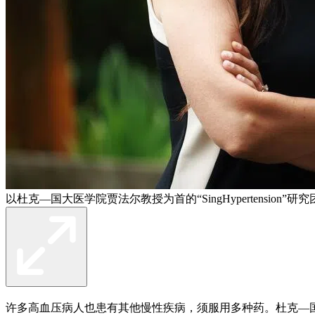
以杜克—国大医学院贾法尔教授为首的“SingHypertens
许多高血压病人也患有其他慢性疾病，须服用多种药。杜克—