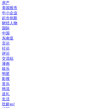
房产
美国股市
中小企业
起步创新
财经人物
国际
中国
东南亚
言论
社论
评论
交流站
漫画
娱乐
明星
影视
音乐
韩流
送礼
生活
壮龄go!