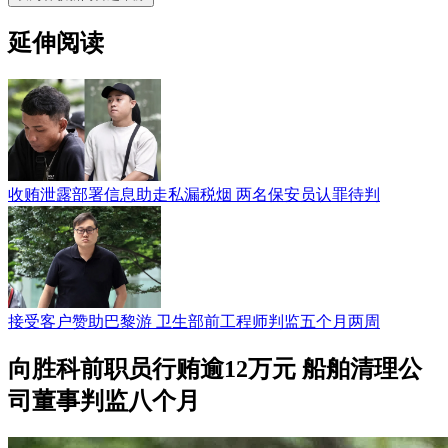
延伸阅读
收贿泄露部署信息助走私漏税烟 两名保安员认罪待判
接受客户赞助巴黎游 卫生部前工程师判监五个月两周
向胜科前职员行贿逾12万元 船舶清理公
司董事判监八个月