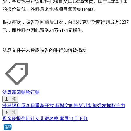
少，事后也会建议胜科把项目交由Honta负责。由于Honta开出
的报价最低，胜科后来也将项目颁发给Honta。
根据控状，被告期间前后11次，向巴拉克里斯南行贿12万3237
元，而胜科也因此遭受24万6474元损失。
法庭文件并未透露被告的罪行如何被揭发。
法庭新闻
贿赂
行贿
上一篇
淡马锡店屋29日重新开放 新增空间推新计划加强发挥影响力
下一篇
母亲谎报住址让女儿进名校 案展11月下判