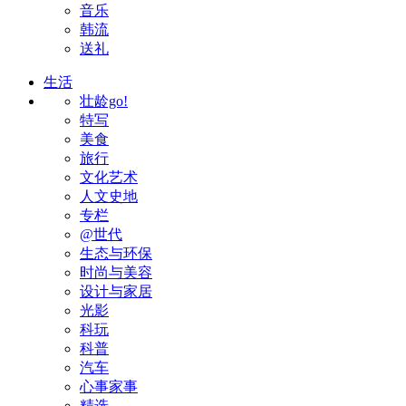
音乐
韩流
送礼
生活
壮龄go!
特写
美食
旅行
文化艺术
人文史地
专栏
@世代
生态与环保
时尚与美容
设计与家居
光影
科玩
科普
汽车
心事家事
精选