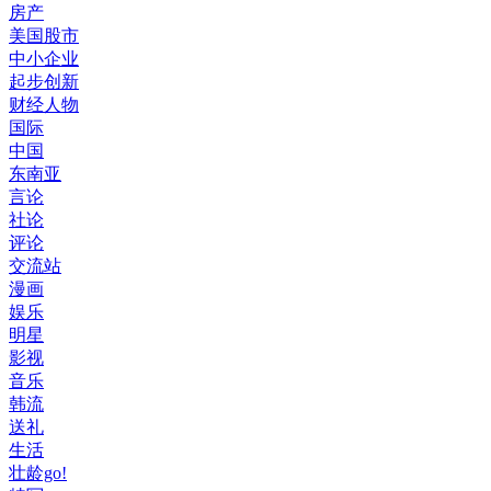
房产
美国股市
中小企业
起步创新
财经人物
国际
中国
东南亚
言论
社论
评论
交流站
漫画
娱乐
明星
影视
音乐
韩流
送礼
生活
壮龄go!