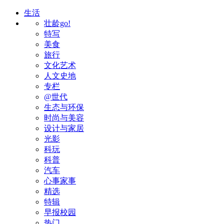
生活
壮龄go!
特写
美食
旅行
文化艺术
人文史地
专栏
@世代
生态与环保
时尚与美容
设计与家居
光影
科玩
科普
汽车
心事家事
精选
特辑
早报校园
热门