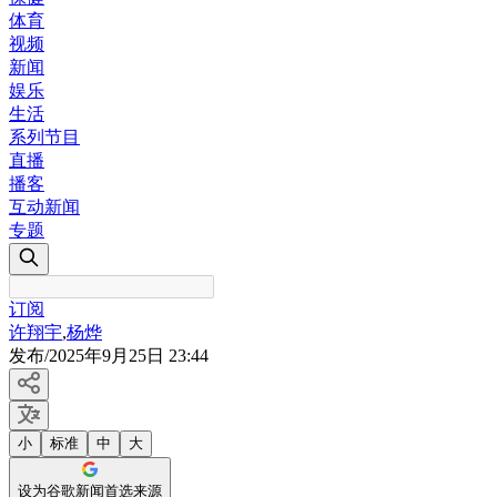
体育
视频
新闻
娱乐
生活
系列节目
直播
播客
互动新闻
专题
订阅
许翔宇
,
杨烨
发布
/
2025年9月25日 23:44
小
标准
中
大
设为谷歌新闻首选来源