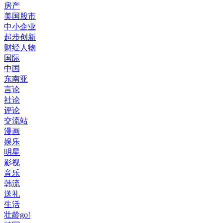
房产
美国股市
中小企业
起步创新
财经人物
国际
中国
东南亚
言论
社论
评论
交流站
漫画
娱乐
明星
影视
音乐
韩流
送礼
生活
壮龄go!