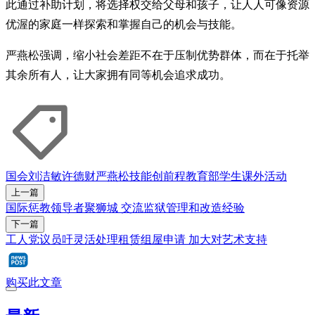
此通过补助计划，将选择权交给父母和孩子，让人人可像资源
优渥的家庭一样探索和掌握自己的机会与技能。
严燕松强调，缩小社会差距不在于压制优势群体，而在于托举
其余所有人，让大家拥有同等机会追求成功。
国会
刘洁敏
许德财
严燕松
技能创前程
教育部
学生
课外活动
上一篇
国际惩教领导者聚狮城 交流监狱管理和改造经验
下一篇
工人党议员吁灵活处理租赁组屋申请 加大对艺术支持
购买此文章