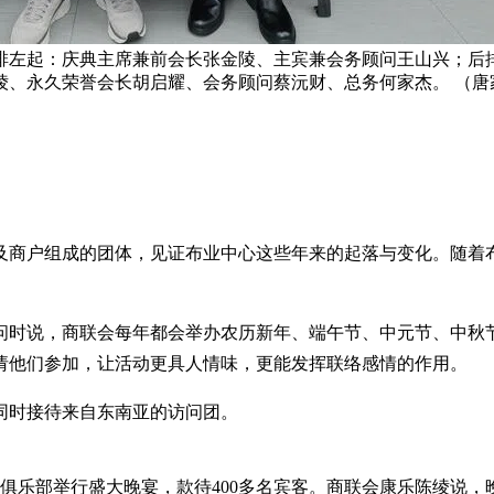
前排左起：庆典主席兼前会长张金陵、主宾兼会务顾问王山兴；
绫、永久荣誉会长胡启耀、会务顾问蔡沅财、总务何家杰。 （唐
主及商户组成的团体，见证布业中心这些年来的起落与变化。随着
访问时说，商联会每年都会举办农历新年、端午节、中元节、中秋
请他们参加，让活动更具人情味，更能发挥联络感情的作用。
同时接待来自东南亚的访问团。
林俱乐部举行盛大晚宴，款待400多名宾客。商联会康乐陈绫说