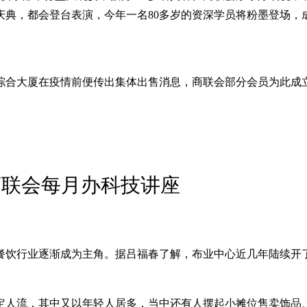
庆典，都会登台表演，今年一名80多岁的资深学员将粉墨登场，
这座综合大厦在疫情前便传出集体出售消息，商联会部分会员为此
。
商联会每月办科技讲座
餐饮行业逐渐成为主角。据吕福春了解，布业中心近几年陆续开
定人流，其中又以年轻人居多，当中还有人摆起小摊位售卖饰品