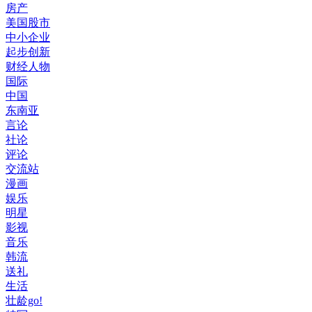
房产
美国股市
中小企业
起步创新
财经人物
国际
中国
东南亚
言论
社论
评论
交流站
漫画
娱乐
明星
影视
音乐
韩流
送礼
生活
壮龄go!