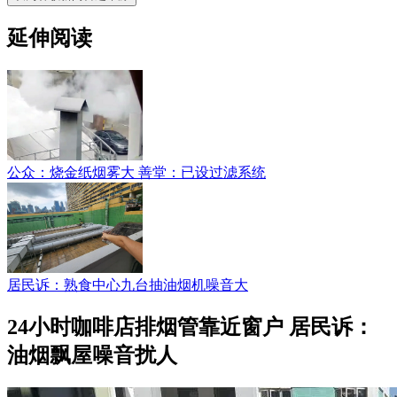
延伸阅读
公众：烧金纸烟雾大 善堂：已设过滤系统
居民诉：熟食中心九台抽油烟机噪音大
24小时咖啡店排烟管靠近窗户 居民诉：
油烟飘屋噪音扰人