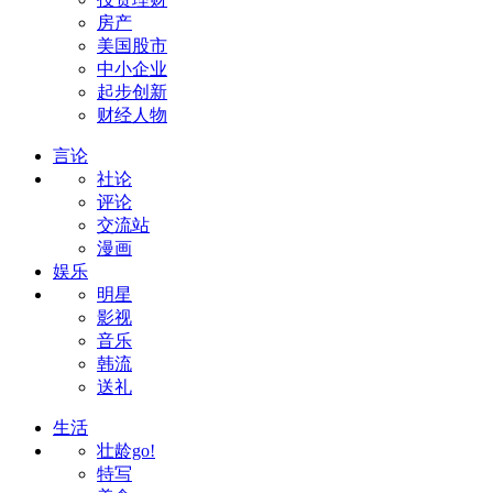
房产
美国股市
中小企业
起步创新
财经人物
言论
社论
评论
交流站
漫画
娱乐
明星
影视
音乐
韩流
送礼
生活
壮龄go!
特写