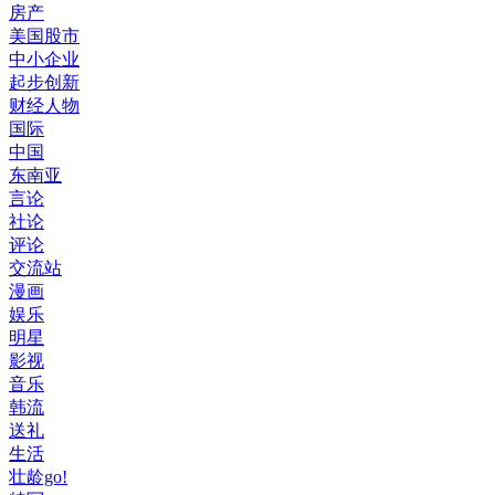
房产
美国股市
中小企业
起步创新
财经人物
国际
中国
东南亚
言论
社论
评论
交流站
漫画
娱乐
明星
影视
音乐
韩流
送礼
生活
壮龄go!