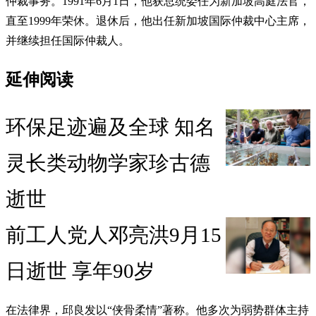
仲裁事务。1991年6月1日，他获总统委任为新加坡高庭法官，
直至1999年荣休。退休后，他出任新加坡国际仲裁中心主席，
并继续担任国际仲裁人。
延伸阅读
环保足迹遍及全球 知名
灵长类动物学家珍古德
逝世
前工人党人邓亮洪9月15
日逝世 享年90岁
在法律界，邱良发以“侠骨柔情”著称。他多次为弱势群体主持