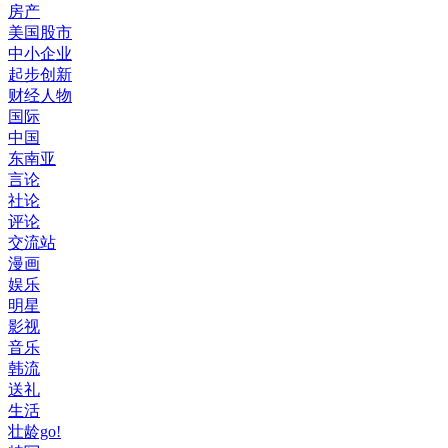
房产
美国股市
中小企业
起步创新
财经人物
国际
中国
东南亚
言论
社论
评论
交流站
漫画
娱乐
明星
影视
音乐
韩流
送礼
生活
壮龄go!