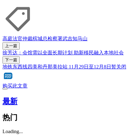
高庭
法官
仲裁
槟城
总检察署
武吉知马山
上一篇
徐芳达：会馆需以全面长期计划 助新移民融入本地社会
下一篇
地铁东西线四美和丹那美拉站 11月29日至12月8日暂关闭
购买此文章
最新
热门
Loading...