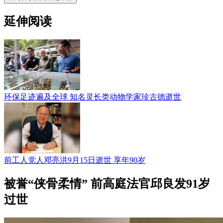
延伸阅读
环保足迹遍及全球 知名灵长类动物学家珍古德逝世
前工人党人邓亮洪9月15日逝世 享年90岁
被誉“侠骨柔情” 前高庭法官邱良发91岁
过世