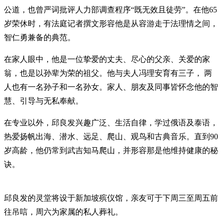
公道，也曾严词批评人力部调查程序“既无效且徒劳”。在他65
岁荣休时，有法庭记者撰文形容他是从容游走于法理情之间，
智仁勇兼备的典范。
在家人眼中，他是一位挚爱的丈夫、尽心的父亲、关爱的家
翁，也是以孙辈为荣的祖父。他与夫人冯理安育有三子， 两
人也有一名孙子和一名孙女。家人、朋友及同事皆怀念他的智
慧、引导与无私奉献。
在专业以外，邱良发兴趣广泛、生活自律，学过俄语及泰语，
热爱扬帆出海、潜水、远足、爬山、观鸟和古典音乐。直到90
岁高龄，他仍常到武吉知马爬山，并形容那是他维持健康的秘
诀。
邱良发的灵堂将设于新加坡殡仪馆，亲友可于下周三至周五前
往吊唁，周六为家属的私人葬礼。