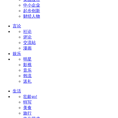
中小企业
起步创新
财经人物
言论
社论
评论
交流站
漫画
娱乐
明星
影视
音乐
韩流
送礼
生活
壮龄go!
特写
美食
旅行