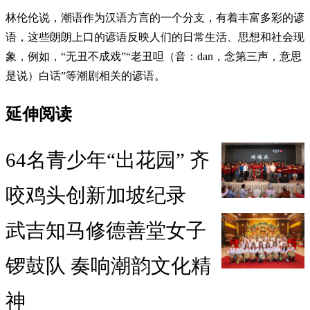
林伦伦说，潮语作为汉语方言的一个分支，有着丰富多彩的谚
语，这些朗朗上口的谚语反映人们的日常生活、思想和社会现
象，例如，“无丑不成戏”“老丑呾（音：dan，念第三声，意思
是说）白话”等潮剧相关的谚语。
延伸阅读
64名青少年“出花园” 齐
咬鸡头创新加坡纪录
武吉知马修德善堂女子
锣鼓队 奏响潮韵文化精
神