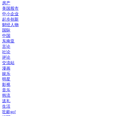
房产
美国股市
中小企业
起步创新
财经人物
国际
中国
东南亚
言论
社论
评论
交流站
漫画
娱乐
明星
影视
音乐
韩流
送礼
生活
壮龄go!