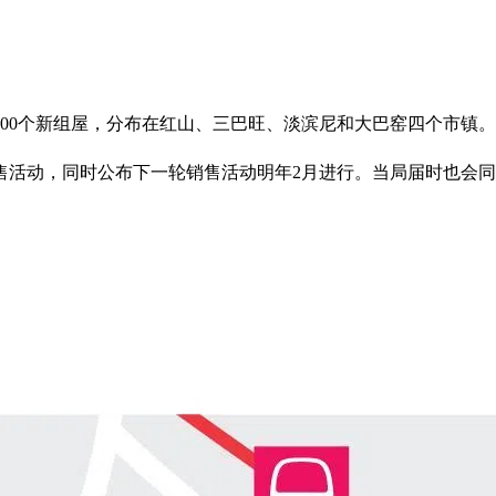
600个新组屋，分布在红山、三巴旺、淡滨尼和大巴窑四个市镇。
，同时公布下一轮销售活动明年2月进行。当局届时也会同步推出剩余组屋（