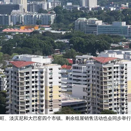
巴旺、淡滨尼和大巴窑四个市镇。剩余组屋销售活动也会同步举行，