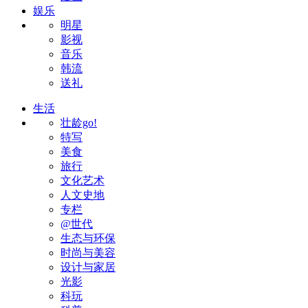
娱乐
明星
影视
音乐
韩流
送礼
生活
壮龄go!
特写
美食
旅行
文化艺术
人文史地
专栏
@世代
生态与环保
时尚与美容
设计与家居
光影
科玩