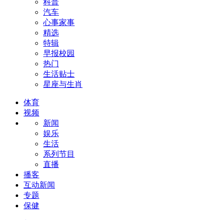
科普
汽车
心事家事
精选
特辑
早报校园
热门
生活贴士
星座与生肖
体育
视频
新闻
娱乐
生活
系列节目
直播
播客
互动新闻
专题
保健