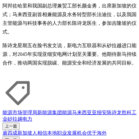
阿邦佐哈里和我国副总理兼贸工部长颜金勇，出席新加坡的仪
式；马来西亚副首相兼能源及水务转型部长法迪拉，以及我国
主管能源与科技事务的人力部长陈诗龙医生，参加吉隆坡的仪
式。
陈诗龙星期五在脸书发文说，新电力互联器和从砂拉越进口能
源，对2045年实现亚细安电网计划至关重要。他期待新马持续
合作，推动两国实现脱碳、能源安全和经济发展的共同目标。
能源市场管理局
新能源集团
能源
马来西亚
亚细安
陈诗龙
胜科工
业
砂拉越
电力
上一篇
逾四成新加坡人相信本地职业发展机会优于海外