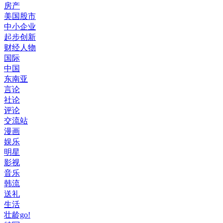
房产
美国股市
中小企业
起步创新
财经人物
国际
中国
东南亚
言论
社论
评论
交流站
漫画
娱乐
明星
影视
音乐
韩流
送礼
生活
壮龄go!