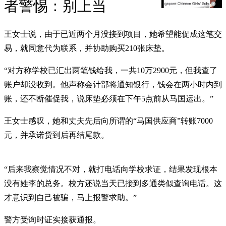
者警惕：别上当
王女士说，由于已近两个月没接到项目，她希望能促成这笔交
易，就同意代为联系，并协助购买210张床垫。
“对方称学校已汇出两笔钱给我，一共10万2900元，但我查了
账户却没收到。他声称会计部将通知银行，钱会在两小时内到
账，还不断催促我，说床垫必须在下午5点前从马国运出。”
王女士感叹，她和丈夫先后向所谓的“马国供应商”转账7000
元，并承诺货到后再结尾款。
“后来我察觉情况不对，就打电话向学校求证，结果发现根本
没有姓李的总务。校方还说当天已接到多通类似查询电话。这
才意识到自己被骗，马上报警求助。”
警方受询时证实接获通报。