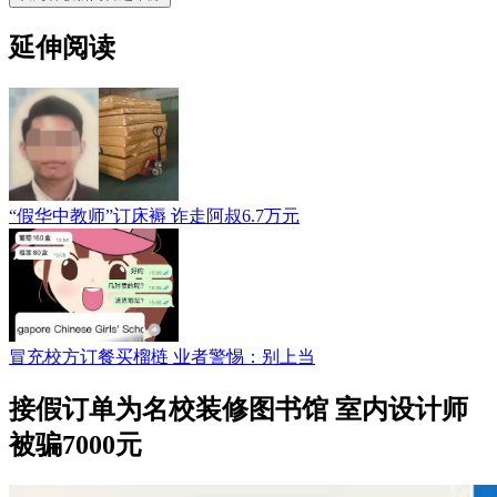
延伸阅读
“假华中教师”订床褥 诈走阿叔6.7万元
冒充校方订餐买榴梿 业者警惕：别上当
接假订单为名校装修图书馆 室内设计师
被骗7000元