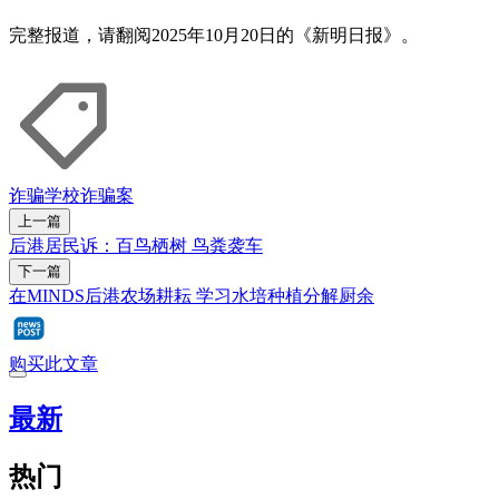
完整报道，请翻阅2025年10月20日的《新明日报》。
诈骗
学校
诈骗案
上一篇
后港居民诉：百鸟栖树 鸟粪袭车
下一篇
在MINDS后港农场耕耘 学习水培种植分解厨余
购买此文章
最新
热门