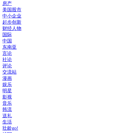
房产
美国股市
中小企业
起步创新
财经人物
国际
中国
东南亚
言论
社论
评论
交流站
漫画
娱乐
明星
影视
音乐
韩流
送礼
生活
壮龄go!