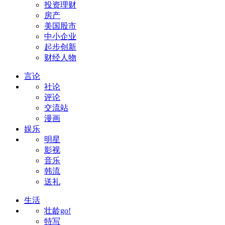
投资理财
房产
美国股市
中小企业
起步创新
财经人物
言论
社论
评论
交流站
漫画
娱乐
明星
影视
音乐
韩流
送礼
生活
壮龄go!
特写