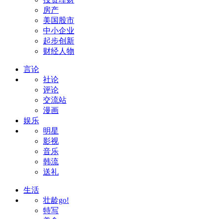
房产
美国股市
中小企业
起步创新
财经人物
言论
社论
评论
交流站
漫画
娱乐
明星
影视
音乐
韩流
送礼
生活
壮龄go!
特写