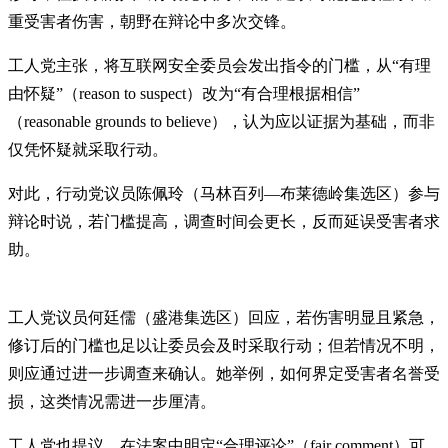
重受害者伤害，朝野在辩论中多次交锋。
工人党主张，将互联网安全委员会发出指令的门槛，从“有理
由怀疑”（reason to suspect）改为“有合理根据相信”
（reasonable grounds to believe），认为应以证据为基础，而非
仅凭怀疑就采取行动。
对此，行动党议员陈佩玲（马林百列—布莱德岭集选区）参与
辩论时说，若门槛提高，调查时间会更长，反而延误受害者求
助。
工人党议员何廷儒（盛港集选区）回应，若伤害明显且紧急，
修订后的门槛也足以让委员会及时采取行动；但若情况不明，
则应通过进一步调查来确认。她举例，如何界定受害者名誉受
损，这类情况需进一步厘清。
工人党也提议，在法案中明定“合理评论”（fair comment）可