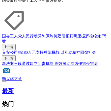
国会最终否决了工人党的修改提案。
国会
工人党
人民行动党
陈佩玲
何廷儒
杨莉明
唐振辉
拉哈尤·玛
赞
上一篇
义安公司捐180万元支持总统挑战 以互助精神回馈社会
下一篇
新法案三读通过建立问责机制 高效援助网络伤害受害者
购买此文章
最新
热门