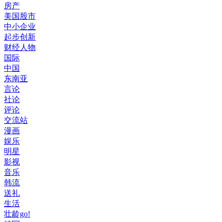
房产
美国股市
中小企业
起步创新
财经人物
国际
中国
东南亚
言论
社论
评论
交流站
漫画
娱乐
明星
影视
音乐
韩流
送礼
生活
壮龄go!