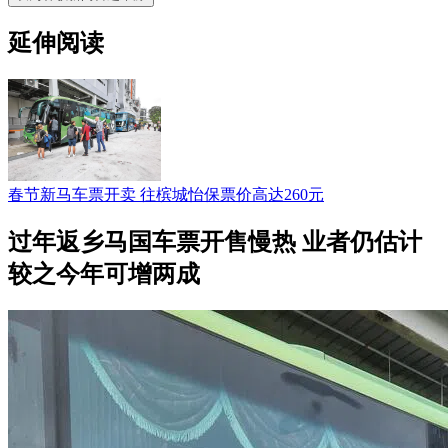
延伸阅读
春节新马车票开卖 往槟城怡保票价高达260元
过年返乡马国车票开售慢热 业者仍估计
较之今年可增两成