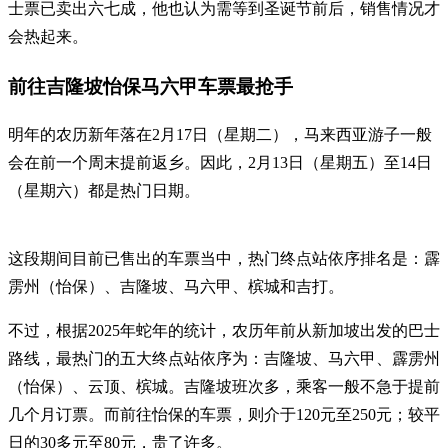
士票已卖出六七成，他也认为需等到圣诞节前后，销售情况才
会热起来。
前往吉隆坡怡保马六甲车票最抢手
明年的农历新年落在2月17日（星期二），马来西亚游子一般
会在前一个周末提前返乡。因此，2月13日（星期五）至14日
（星期六）都是热门日期。
这段期间目前已售出的车票当中，热门终点站依序排名是：霹
雳州（怡保）、吉隆坡、马六甲、槟城和吉打。
不过，根据2025年蛇年的统计，农历年前从新加坡出发的巴士
路线，最热门的五大终点站依序为：吉隆坡、马六甲、霹雳州
（怡保）、云顶、槟城。吉隆坡班次多，乘客一般不急于提前
几个月订票。而前往怡保的车票，则介于120元至250元；较平
日的30多元至80元，贵了许多。