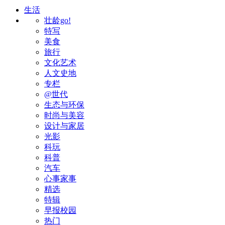
生活
壮龄go!
特写
美食
旅行
文化艺术
人文史地
专栏
@世代
生态与环保
时尚与美容
设计与家居
光影
科玩
科普
汽车
心事家事
精选
特辑
早报校园
热门