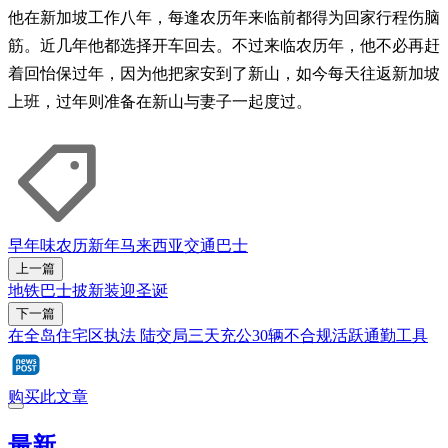
他在新加坡工作八年，每逢农历年来临前都得为回家行程伤脑
筋。近几年他都选择开车回去。不过来临农历年，他不必再赶
着回怡保过年，因为他把家安到了新山，如今每天往返新加坡
上班，过年则准备在新山与妻子一起度过。
早年味
农历新年
马来西亚
交通
巴士
上一篇
地铁巴士披新装迎圣诞
下一篇
在全岛住宅区执法 陆交局三天充公30辆不合规活跃通勤工具
购买此文章
最新