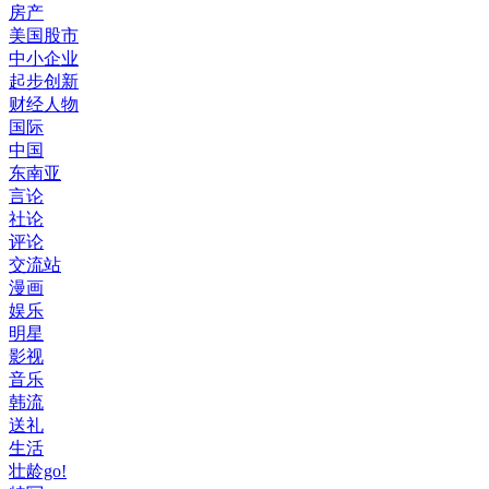
房产
美国股市
中小企业
起步创新
财经人物
国际
中国
东南亚
言论
社论
评论
交流站
漫画
娱乐
明星
影视
音乐
韩流
送礼
生活
壮龄go!