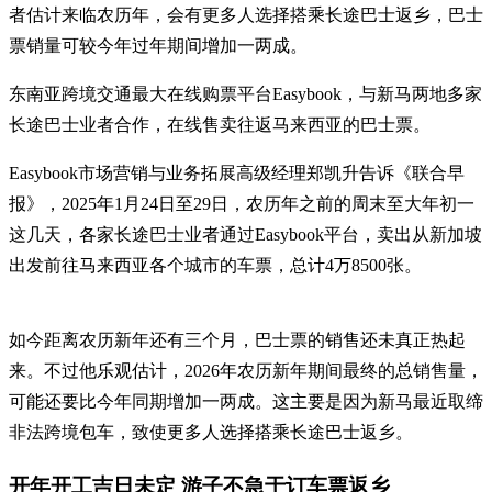
者估计来临农历年，会有更多人选择搭乘长途巴士返乡，巴士
票销量可较今年过年期间增加一两成。
东南亚跨境交通最大在线购票平台Easybook，与新马两地多家
长途巴士业者合作，在线售卖往返马来西亚的巴士票。
Easybook市场营销与业务拓展高级经理郑凯升告诉《联合早
报》，2025年1月24日至29日，农历年之前的周末至大年初一
这几天，各家长途巴士业者通过Easybook平台，卖出从新加坡
出发前往马来西亚各个城市的车票，总计4万8500张。
如今距离农历新年还有三个月，巴士票的销售还未真正热起
来。不过他乐观估计，2026年农历新年期间最终的总销售量，
可能还要比今年同期增加一两成。这主要是因为新马最近取缔
非法跨境包车，致使更多人选择搭乘长途巴士返乡。
开年开工吉日未定 游子不急于订车票返乡