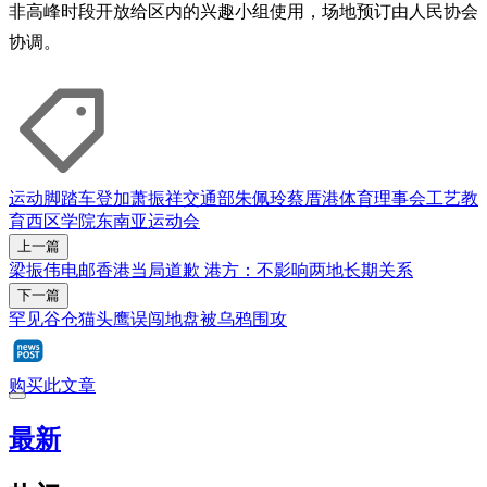
非高峰时段开放给区内的兴趣小组使用，场地预订由人民协会
协调。
运动
脚踏车
登加
萧振祥
交通部
朱佩玲
蔡厝港
体育理事会
工艺教
育西区学院
东南亚运动会
上一篇
梁振伟电邮香港当局道歉 港方：不影响两地长期关系
下一篇
罕见谷仓猫头鹰误闯地盘被乌鸦围攻
购买此文章
最新