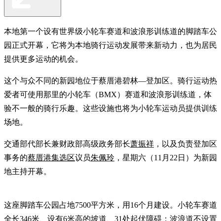
本地第一个设有世界级小轮车赛道和波浪形训练道的脚踏车公
园正式开幕，它将为本地骑行运动发展带来新动力，也为居民
提供更多运动的机会。
这个与众不同的新园地位于蔡厝港碧林—登加区。骑行运动热
爱者可使用那里的小轮车（BMX）赛道和波浪形训练道，体
验不一般的骑行乐趣。这些设施也将为小轮车运动员提供训练
场地。
交通部代部长兼财政部高级政务部长
萧振祥
，以及负责登加区
事务的
蔡厝港集选区
议员
朱佩玲
，星期六（11月22日）为新园
地主持开幕。
这座脚踏车公园占地7500平方米，用16个月建设。小轮车赛道
全长346米、设有6米高的坡道、31处起伏障碍；波浪道不设置