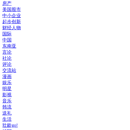
房产
美国股市
中小企业
起步创新
财经人物
国际
中国
东南亚
言论
社论
评论
交流站
漫画
娱乐
明星
影视
音乐
韩流
送礼
生活
壮龄go!