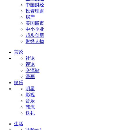
中国财经
投资理财
房产
美国股市
中小企业
起步创新
财经人物
言论
社论
评论
交流站
漫画
娱乐
明星
影视
音乐
韩流
送礼
生活
壮龄go!