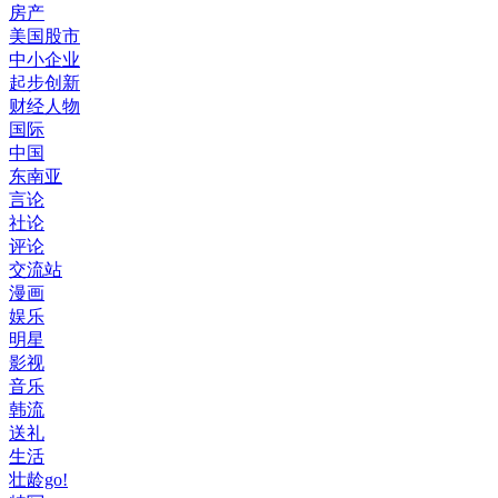
房产
美国股市
中小企业
起步创新
财经人物
国际
中国
东南亚
言论
社论
评论
交流站
漫画
娱乐
明星
影视
音乐
韩流
送礼
生活
壮龄go!