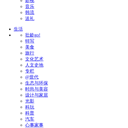
影视
音乐
韩流
送礼
生活
壮龄go!
特写
美食
旅行
文化艺术
人文史地
专栏
@世代
生态与环保
时尚与美容
设计与家居
光影
科玩
科普
汽车
心事家事