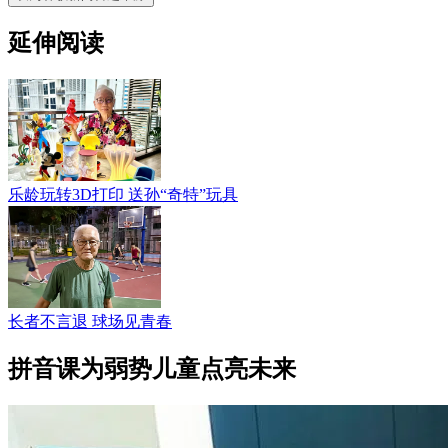
延伸阅读
乐龄玩转3D打印 送孙“奇特”玩具
长者不言退 球场见青春
拼音课为弱势儿童点亮未来