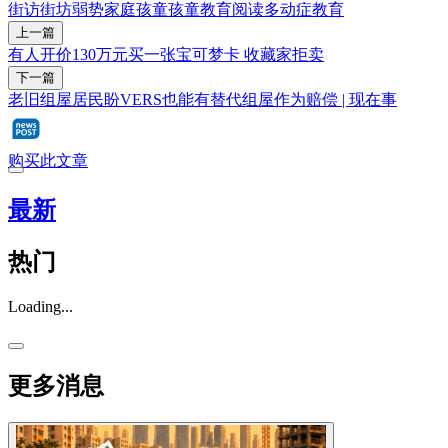
街访街坊
弱势家庭
孩童
孩童教育
阅读
多动症
教育
上一篇
有人开价130万元买一张宝可梦卡 收藏家拒卖
下一篇
老旧组屋居民盼VERS也能有替代组屋作为赔偿 | 现在事
购买此文章
最新
热门
Loading...
更多消息