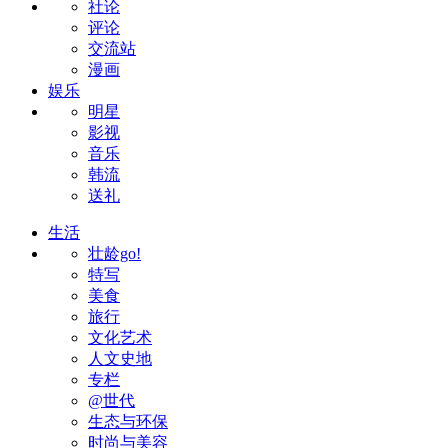
社论
评论
交流站
漫画
娱乐
明星
影视
音乐
韩流
送礼
生活
壮龄go!
特写
美食
旅行
文化艺术
人文史地
专栏
@世代
生态与环保
时尚与美容