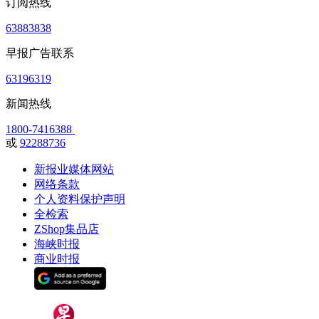
订阅热线
63883838
早报广告联系
63196319
新闻热线
1800-7416388
或
92288736
新报业媒体网站
网络条款
个人资料保护声明
全检索
ZShop集品店
海峡时报
商业时报