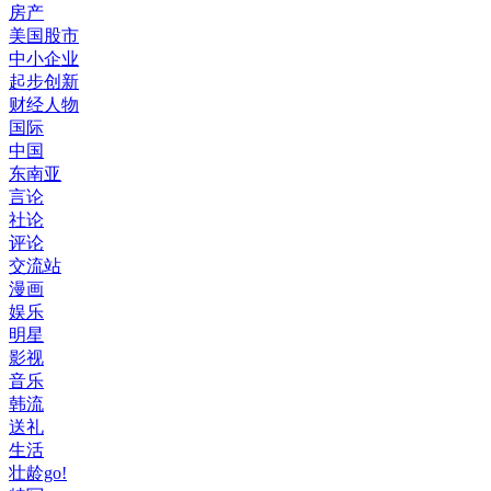
房产
美国股市
中小企业
起步创新
财经人物
国际
中国
东南亚
言论
社论
评论
交流站
漫画
娱乐
明星
影视
音乐
韩流
送礼
生活
壮龄go!