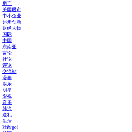
房产
美国股市
中小企业
起步创新
财经人物
国际
中国
东南亚
言论
社论
评论
交流站
漫画
娱乐
明星
影视
音乐
韩流
送礼
生活
壮龄go!