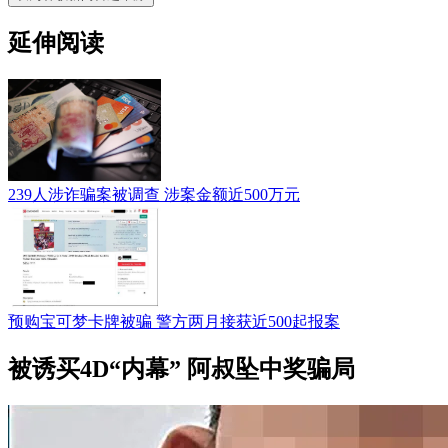
延伸阅读
239人涉诈骗案被调查 涉案金额近500万元
预购宝可梦卡牌被骗 警方两月接获近500起报案
被诱买4D“内幕” 阿叔坠中奖骗局