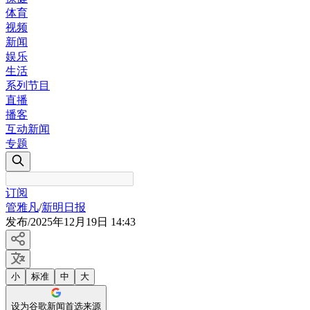
体育
视频
新闻
娱乐
生活
系列节目
直播
播客
互动新闻
专题
订阅
管雅凡
/
新明日报
发布
/
2025年12月19日 14:43
小
标准
中
大
设为谷歌新闻首选来源