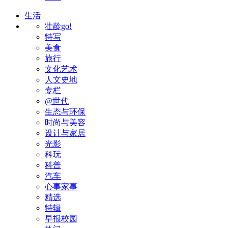
生活
壮龄go!
特写
美食
旅行
文化艺术
人文史地
专栏
@世代
生态与环保
时尚与美容
设计与家居
光影
科玩
科普
汽车
心事家事
精选
特辑
早报校园