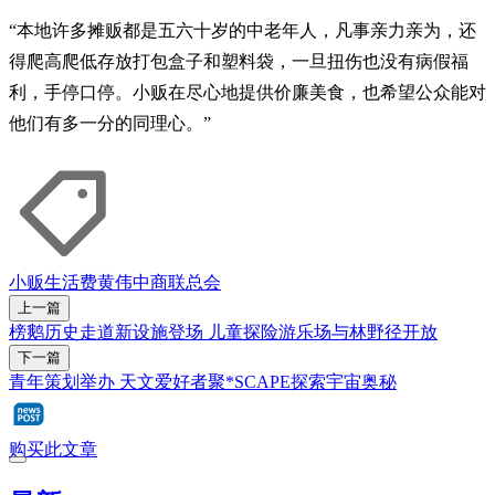
“本地许多摊贩都是五六十岁的中老年人，凡事亲力亲为，还
得爬高爬低存放打包盒子和塑料袋，一旦扭伤也没有病假福
利，手停口停。小贩在尽心地提供价廉美食，也希望公众能对
他们有多一分的同理心。”
小贩
生活费
黄伟中
商联总会
上一篇
榜鹅历史走道新设施登场 儿童探险游乐场与林野径开放
下一篇
青年策划举办 天文爱好者聚*SCAPE探索宇宙奥秘
购买此文章