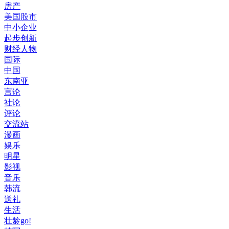
房产
美国股市
中小企业
起步创新
财经人物
国际
中国
东南亚
言论
社论
评论
交流站
漫画
娱乐
明星
影视
音乐
韩流
送礼
生活
壮龄go!