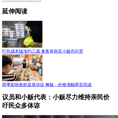
延伸阅读
打包成本猛涨约三成 食客有怨言小贩也叫苦
雨季影响鱼虾蔬菜供应 摊贩：价格涨幅两至四成
议员和小贩代表：小贩尽力维持亲民价
吁民众多体谅