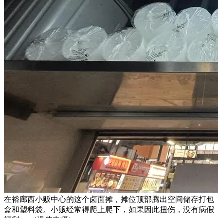
在裕廊西小贩中心的这个卤面摊，摊位顶部腾出空间储存打包
盒和塑料袋。小贩经常得爬上爬下，如果因此扭伤，没有病假