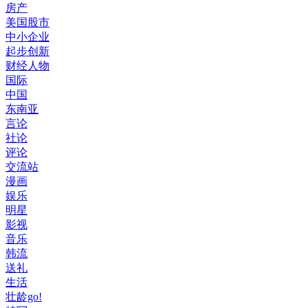
房产
美国股市
中小企业
起步创新
财经人物
国际
中国
东南亚
言论
社论
评论
交流站
漫画
娱乐
明星
影视
音乐
韩流
送礼
生活
壮龄go!