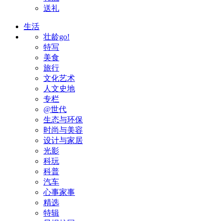
送礼
生活
壮龄go!
特写
美食
旅行
文化艺术
人文史地
专栏
@世代
生态与环保
时尚与美容
设计与家居
光影
科玩
科普
汽车
心事家事
精选
特辑