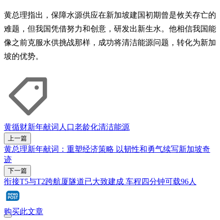
黄总理指出，保障水源供应在新加坡建国初期曾是攸关存亡的
难题，但我国凭借努力和创意，研发出新生水。他相信我国能
像之前克服水供挑战那样，成功将清洁能源问题，转化为新加
坡的优势。
黄循财
新年献词
人口老龄化
清洁能源
上一篇
黄总理新年献词：重塑经济策略 以韧性和勇气续写新加坡奇
迹
下一篇
衔接T5与T2跨航厦隧道已大致建成 车程四分钟可载96人
购买此文章