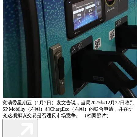
竞消委星期五（1月2日）发文告说，当局2025年12月22日收到
SP Mobility（左图）和ChargEco（右图）的联合申请，并在研
究这项拟议交易是否违反市场竞争。 （档案照片）