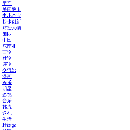
房产
美国股市
中小企业
起步创新
财经人物
国际
中国
东南亚
言论
社论
评论
交流站
漫画
娱乐
明星
影视
音乐
韩流
送礼
生活
壮龄go!