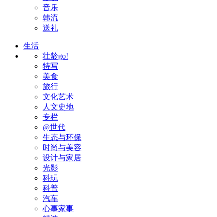
音乐
韩流
送礼
生活
壮龄go!
特写
美食
旅行
文化艺术
人文史地
专栏
@世代
生态与环保
时尚与美容
设计与家居
光影
科玩
科普
汽车
心事家事