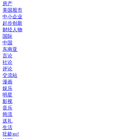
房产
美国股市
中小企业
起步创新
财经人物
国际
中国
东南亚
言论
社论
评论
交流站
漫画
娱乐
明星
影视
音乐
韩流
送礼
生活
壮龄go!