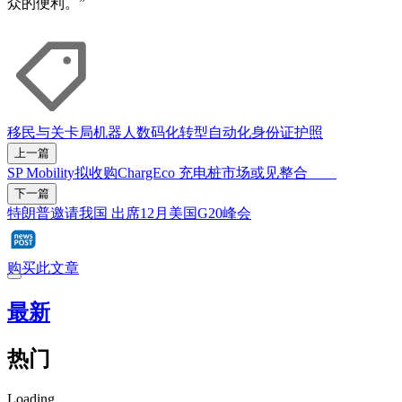
众的便利。”
移民与关卡局
机器人
数码化转型
自动化
身份证
护照
上一篇
SP Mobility拟收购ChargEco 充电桩市场或见整合
下一篇
特朗普邀请我国 出席12月美国G20峰会
购买此文章
最新
热门
Loading...