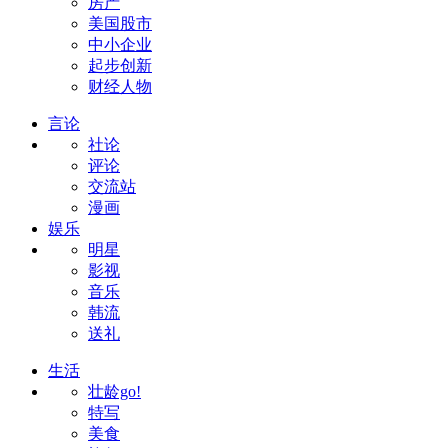
房产
美国股市
中小企业
起步创新
财经人物
言论
社论
评论
交流站
漫画
娱乐
明星
影视
音乐
韩流
送礼
生活
壮龄go!
特写
美食